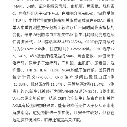
(MAP)、pH值、氧合指数及乳酸、血肌酐、尿素氮、胱抑素
C、肿瘤坏死因子-α(TNF-α)、白细胞介素-6(IL-6)、Toll样受体
4(TLR4)、中性粒细胞明胶酶相关脂质运载蛋白(NGAL),采用
单因素重复测量方差分析比较治疗后不同时间临床指标的
变化。结果 26例脓毒血症相关性AKI新生儿均顺利完成连续
性肾脏替代，28 d存活率88.46%(23/26)。CRRT治疗持续时
间为(73.52±12.65)h、住院时间(10.25±2.32)d。CRRT治疗12
h、24 h、48 h及治疗结束后的MAP、氧合指数、pH值高于
治疗前，尿量多于治疗前，而乳酸、血肌酐、尿素氮、胱
抑素C、TNF-α、IL-6、TLR4、NGAL均低于治疗前，差异具有
统计学意义(P<0.05)。CRRT治疗期间出现低血压4例
(15.38%)、低体温3例(11.54%)、导管堵塞3例(11.54%)。7例
患儿的7 d新生儿神经行为测定(NBNA)评分<35分，2例出现
Vojta异常姿势反射。结论 CRRT治疗新生儿脓毒血症相关性
AKI具有较为理想的效果，能有效降低炎性因子及纠正水电
解质紊乱，避免肾脏进一步损伤，且安全性较好，但存在
远期脑损伤风险，临床还需提高关注度。