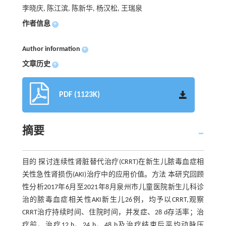
李晓庆, 陈江滨, 陈新华, 杨汉松, 王瑞泉
作者信息
+
Author information
+
文章历史
+
PDF (1123K)
摘要
目的 探讨连续性肾脏替代治疗(CRRT)在新生儿脓毒血症相
关性急性肾损伤(AKI)治疗中的应用价值。方法 本研究回顾
性分析2017年6月至2021年8月泉州市儿童医院新生儿科诊
治的脓毒血症相关性AKI新生儿26例，均予以CRRT,观察
CRRT治疗持续时间、住院时间，并发症、28 d存活率；治
疗前、治疗12 h、24 h、48 h及治疗结束后平均动脉压