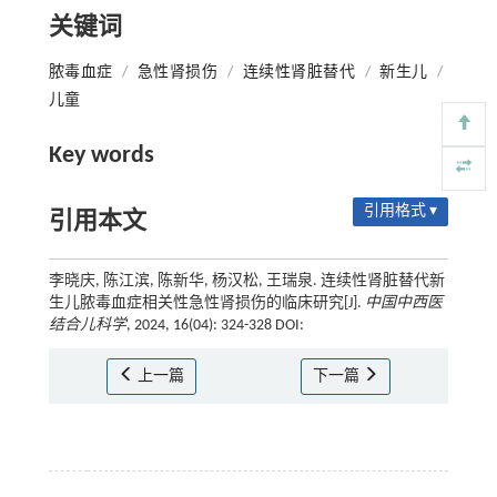
关键词
脓毒血症
/
急性肾损伤
/
连续性肾脏替代
/
新生儿
/
儿童
Key words
引用格式 ▾
引用本文
李晓庆, 陈江滨, 陈新华, 杨汉松, 王瑞泉. 连续性肾脏替代新
生儿脓毒血症相关性急性肾损伤的临床研究[J].
中国中西医
结合儿科学
, 2024, 16(04): 324-328 DOI:
上一篇
下一篇