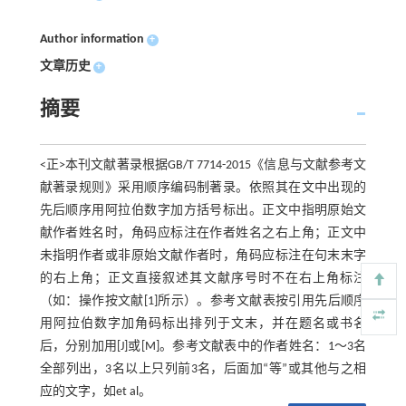
Author information
+
文章历史
+
摘要
<正>本刊文献著录根据GB/T 7714-2015《信息与文献参考文
献著录规则》采用顺序编码制著录。依照其在文中出现的
先后顺序用阿拉伯数字加方括号标出。正文中指明原始文
献作者姓名时，角码应标注在作者姓名之右上角；正文中
未指明作者或非原始文献作者时，角码应标注在句末末字
的右上角；正文直接叙述其文献序号时不在右上角标注
（如：操作按文献[1]所示）。参考文献表按引用先后顺序
用阿拉伯数字加角码标出排列于文末，并在题名或书名
后，分别加用[J]或[M]。参考文献表中的作者姓名：1～3名
全部列出，3名以上只列前3名，后面加“等”或其他与之相
应的文字，如et al。