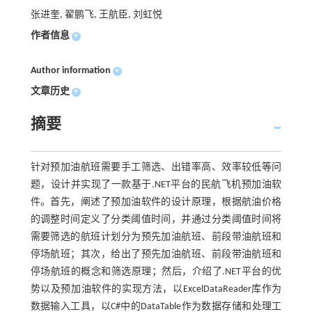
张进奎, 翟鹏飞, 王航臣, 刘虹悦
作者信息
+
Author information
+
文章历史
+
摘要
针对预加油航班需要手工筛选、出错率高、效率较低等问
题，设计并实现了一款基于.NET平台的民航飞机预加油软
件。首先，阐述了预加油软件的设计原理，根据航油价格
的调整时间定义了分类阈值时间，并通过分类阈值时间将
需要筛选的航班计划分为预先加油航班、前段带油航班和
停场航班；其次，给出了预先加油航班、前段带油航班和
停场航班的概念和筛选原理；然后，介绍了.NET平台的优
势以及预加油软件的实现方法，以ExcelDataReader库作为
数据输入工具，以C#中的DataTable作为数据存储和处理工