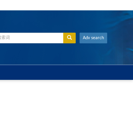
Adv search