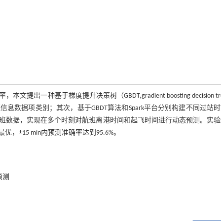
梯度提升决策树（GBDT,gradient boosting decision tr
数据项类别；其次，基于GBDT算法和Spark平台分别构建不同过站
班数据，实现在多个时刻对航班离港时间和起飞时间进行动态预测。实验
15 min内预测准确率达到95.6%。
预测