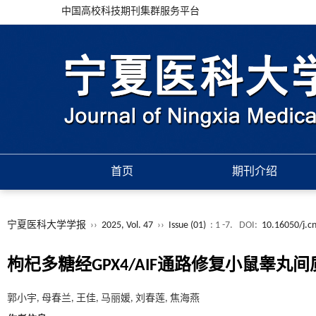
中国高校科技期刊集群服务平台
首页
期刊介绍
宁夏医科大学学报
››
2025, Vol. 47
››
Issue (01)
: 1 -7.
DOI:
10.16050/j.c
枸杞多糖经GPX4/AIF通路修复小鼠睾
郭小宇, 母春兰, 王佳, 马丽媛, 刘春莲, 焦海燕