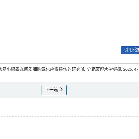
引用格式
IF通路修复小鼠睾丸间质细胞氧化应激损伤的研究[J].
宁夏医科大学学报
, 2025, 47
下一篇