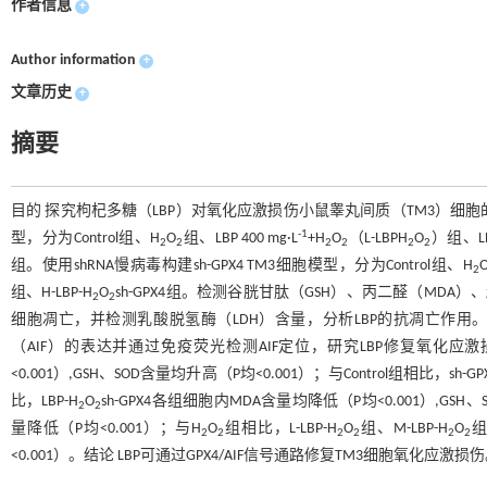
作者信息
+
Author information
+
文章历史
+
摘要
目的 探究枸杞多糖（LBP）对氧化应激损伤小鼠睾丸间质（TM3）细胞
-1
型，分为Control组、H
O
组、LBP 400 mg·L
+H
O
（L-LBPH
O
）组、LBP
2
2
2
2
2
2
组。使用shRNA慢病毒构建sh-GPX4 TM3细胞模型，分为Control组、H
2
组、H-LBP-H
O
sh-GPX4组。检测谷胱甘肽（GSH）、丙二醛（MDA）、
2
2
细胞凋亡，并检测乳酸脱氢酶（LDH）含量，分析LBP的抗凋亡作用。使用
（AIF）的表达并通过免疫荧光检测AIF定位，研究LBP修复氧化应
<0.001）,GSH、SOD含量均升高（P均<0.001）；与Control组相比，sh-
比，LBP-H
O
sh-GPX4各组细胞内MDA含量均降低（P均<0.001）,GSH
2
2
量降低（P均<0.001）；与H
O
组相比，L-LBP-H
O
组、M-LBP-H
O
组
2
2
2
2
2
2
<0.001）。结论 LBP可通过GPX4/AIF信号通路修复TM3细胞氧化应激损