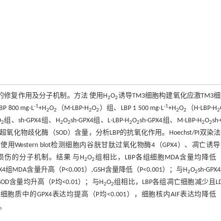
的修复作用及分子机制。方法 使用H
O
诱导TM3细胞构建氧化应激TM3
2
2
-1
-1
 800 mg·L
+H
O
（M-LBP-H
O
）组、LBP 1 500 mg·L
+H
O
（H-LBP-H
2
2
2
2
2
2
2
O
组、sh-GPX4组、H
O
sh-GPX4组、L-LBP-H
O
sh-GPX4组、M-LBP-H
O
sh
2
2
2
2
2
2
2
超氧化物歧化酶（SOD）含量，分析LBP的抗氧化作用。Hoechst/PI双染
Western blot检测细胞内谷胱甘肽过氧化物酶4（GPX4）、凋亡诱
激损伤的分子机制。结果 与H
O
组相比，LBP各组细胞MDA含量均降低
2
2
GPX4组MDA含量升高（P<0.001）,GSH含量降低（P<0.001）；与H
O
sh-GP
2
2
、SOD含量均升高（P均<0.01）；与H
O
组相比，LBP各组凋亡细胞减少且L
2
2
细胞质中的GPX4表达均提高（P均<0.001），细胞核内AIF表达均降低
伤。