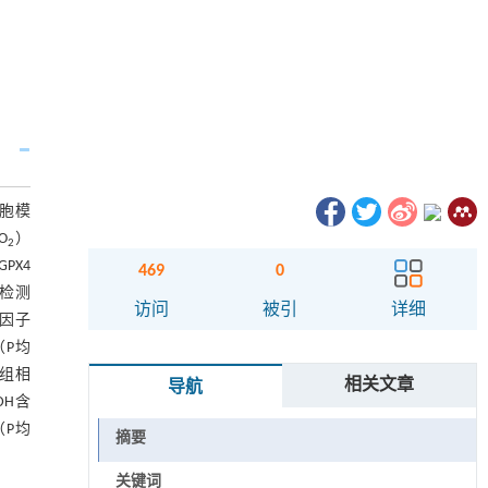
细胞模
O
）
2
-GPX4
469
0
法检测
访问
被引
详细
导因子
（P均
X4组相
相关文章
导航
DH含
（P均
摘要
关键词