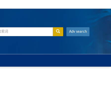
Adv search