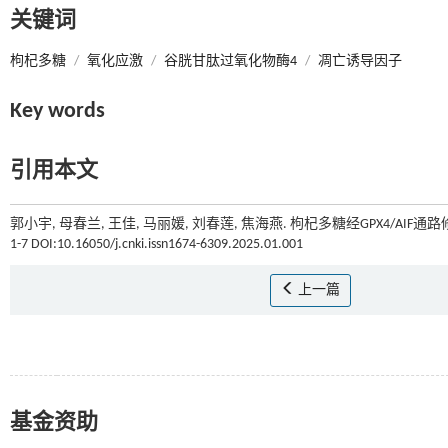
关键词
枸杞多糖
/
氧化应激
/
谷胱甘肽过氧化物酶4
/
凋亡诱导因子
Key words
引用本文
郭小宇, 母春兰, 王佳, 马丽媛, 刘春莲, 焦海燕. 枸杞多糖经GPX4/A
1-7 DOI:10.16050/j.cnki.issn1674-6309.2025.01.001
上一篇
基金资助