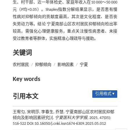
生、村干部、近一年体检史、家庭年收入在10 000～50 000
元（P均<0.05）。Shapley指数分解结果显示，是否患有慢
性病对抑郁倾向的贡献度最高，其次是文化程度、是否丧
失劳动力等。结论 宁夏南部山区农村居民抑郁倾向检出率
较高，需强化心理健康服务，重点关注慢性病患者、未接
受过教育者等群体，实施精准心理疏导与援助。
关键词
农村居民
/
抑郁倾向
/
影响因素
/
宁夏
Key words
引用格式 ▾
引用本文
王宥匀, 宋明莎, 李春生, 乔慧. 宁夏南部山区农村居民抑郁
倾向及影响因素研究[J].
宁夏医科大学学报
, 2025, 47(05):
516-522 DOI:10.16050/j.cnki.issn1674-6309.2025.05.012