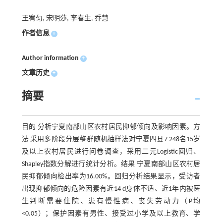
王宥匀, 宋明莎, 李春生, 乔慧
作者信息
+
Author information
+
文章历史
+
摘要
目的 分析宁夏南部山区农村居民抑郁倾向及影响因素。方
法 采用多阶段分层整群随机抽样法对宁夏四县7 248名15岁
及以上农村居民进行问卷调查，采用二元Logistic回归、
Shapley指数分解进行统计分析。结果 宁夏南部山区农村居
民抑郁倾向检出率为16.00%。回归分析结果显示，受访者
出现抑郁倾向的危险因素有近14 d身体不适、近1年内被医
生判断需要住院、患有慢性病、丧失劳动力（P均
<0.05）；保护因素有男性、接受过小学及以上教育、学