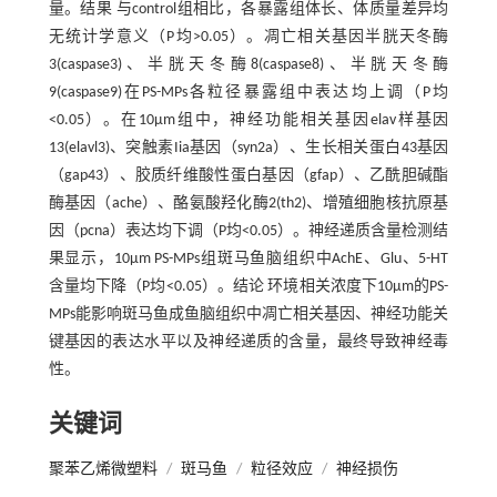
量。结果 与control组相比，各暴露组体长、体质量差异均
无统计学意义（P均>0.05）。凋亡相关基因半胱天冬酶
3(caspase3)、半胱天冬酶8(caspase8)、半胱天冬酶
9(caspase9)在PS-MPs各粒径暴露组中表达均上调（P均
<0.05）。在10μm组中，神经功能相关基因elav样基因
13(elavl3)、突触素Iia基因（syn2a）、生长相关蛋白43基因
（gap43）、胶质纤维酸性蛋白基因（gfap）、乙酰胆碱酯
酶基因（ache）、酪氨酸羟化酶2(th2)、增殖细胞核抗原基
因（pcna）表达均下调（P均<0.05）。神经递质含量检测结
果显示，10μm PS-MPs组斑马鱼脑组织中AchE、Glu、5-HT
含量均下降（P均<0.05）。结论 环境相关浓度下10μm的PS-
MPs能影响斑马鱼成鱼脑组织中凋亡相关基因、神经功能关
键基因的表达水平以及神经递质的含量，最终导致神经毒
性。
关键词
聚苯乙烯微塑料
/
斑马鱼
/
粒径效应
/
神经损伤