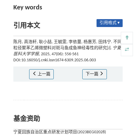
Key words
引用格式 ▾
引用本文
陈月, 高浩轩, 耿小喆, 王毓雯, 李依蔓, 杨惠芳, 田炜宁. 不同
粒径聚苯乙烯微塑料对斑马鱼成鱼神经毒性的研究[J].
宁夏
医科大学学报
, 2025, 47(06): 556-561
DOI:10.16050/j.cnki.issn1674-6309.2025.06.003
上一篇
下一篇
基金资助
宁夏回族自治区重点研发计划项目(2023BEG02028)