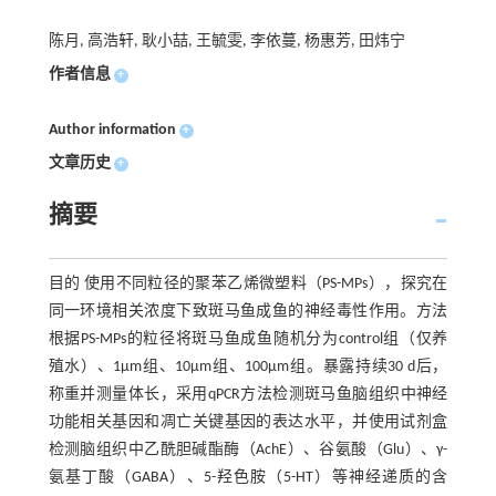
陈月, 高浩轩, 耿小喆, 王毓雯, 李依蔓, 杨惠芳, 田炜宁
作者信息
+
Author information
+
文章历史
+
摘要
目的 使用不同粒径的聚苯乙烯微塑料（PS-MPs），探究在
同一环境相关浓度下致斑马鱼成鱼的神经毒性作用。方法
根据PS-MPs的粒径将斑马鱼成鱼随机分为control组（仅养
殖水）、1μm组、10μm组、100μm组。暴露持续30 d后，
称重并测量体长，采用qPCR方法检测斑马鱼脑组织中神经
功能相关基因和凋亡关键基因的表达水平，并使用试剂盒
检测脑组织中乙酰胆碱酯酶（AchE）、谷氨酸（Glu）、γ-
氨基丁酸（GABA）、5-羟色胺（5-HT）等神经递质的含