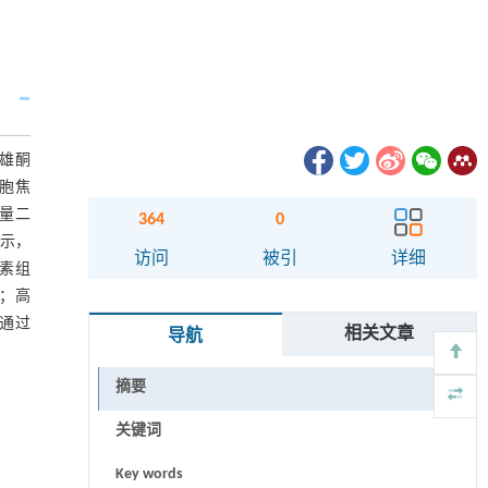
表雄酮
细胞焦
剂量二
364
0
显示，
访问
被引
详细
激素组
近；高
，通过
相关文章
导航
摘要
关键词
Key words