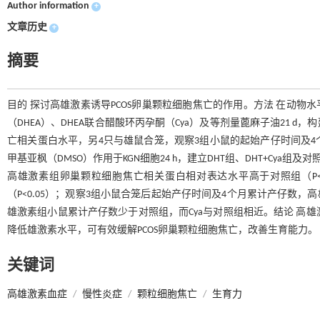
Author information
+
文章历史
+
摘要
目的 探讨高雄激素诱导PCOS卵巢颗粒细胞焦亡的作用。方法 在动物水
（DHEA）、DHEA联合醋酸环丙孕酮（Cya）及等剂量蓖麻子油21 d
亡相关蛋白水平，另4只与雄鼠合笼，观察3组小鼠的起始产仔时间及4个
甲基亚枫（DMSO）作用于KGN细胞24 h，建立DHT组、DHT+Cy
高雄激素组卵巢颗粒细胞焦亡相关蛋白相对表达水平高于对照组（P<0
（P<0.05）；观察3组小鼠合笼后起始产仔时间及4个月累计产仔数，
雄激素组小鼠累计产仔数少于对照组，而Cya与对照组相近。结论 高雄
降低雄激素水平，可有效缓解PCOS卵巢颗粒细胞焦亡，改善生育能力。
关键词
高雄激素血症
/
慢性炎症
/
颗粒细胞焦亡
/
生育力