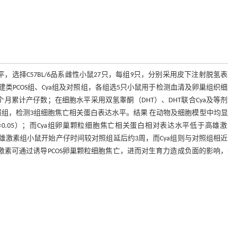
平，选择C57BL/6品系雌性小鼠27只，每组9只，分别采用皮下注射脱氢
，构建类PCOS组、Cya组及对照组，各组选5只小鼠用于检测血清及卵巢组织
月累计产仔数；在细胞水平采用双氢睾酮（DHT）、DHT联合Cya及等
a组及对照组，检测3组细胞焦亡相关蛋白表达水平。结果 在动物及细胞模型中均
.05）；而Cya组卵巢颗粒细胞焦亡相关蛋白相对表达水平低于高雄
高雄激素组小鼠开始产仔时间较对照组延后约3周，而Cya组则与对照组相
激素可通过诱导PCOS卵巢颗粒细胞焦亡，进而对生育力造成负面的影响