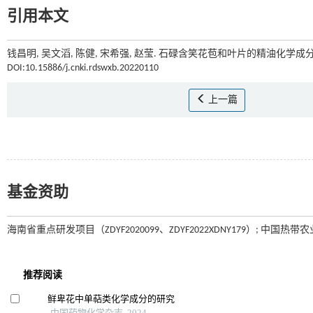
引用本文
钱昌明, 吴文滔, 陈健, 宋希强, 赵莹. 石碌含笑花苞和叶片的精油化学成
DOI:10.15886/j.cnki.rdswxb.20220110
上一篇
基金资助
海南省重点研发项目（ZDYF2020099、ZDYF2022XDNY179）; 中国热