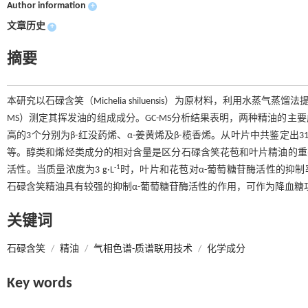
Author information
+
文章历史
+
摘要
本研究以石碌含笑（Michelia shiluensis）为原材料，利用水
MS）测定其挥发油的组成成分。GC-MS分析结果表明，两种精油的主
高的3个分别为β-红没药烯、α-姜黄烯及β-榄香烯。从叶片中共鉴定出31个
等。醇类和烯烃类成分的相对含量是区分石碌含笑花苞和叶片精油的重
-1
活性。当质量浓度为3 g·L
时，叶片和花苞对α-葡萄糖苷酶活性的抑制率分别为87
石碌含笑精油具有较强的抑制α-葡萄糖苷酶活性的作用，可作为降血
关键词
石碌含笑
/
精油
/
气相色谱-质谱联用技术
/
化学成分
Key words