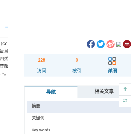
GC-
含量最
碳四烯
228
0
苷酶
访问
被引
详细
-1
L
。
相关文章
导航
摘要
关键词
Key words