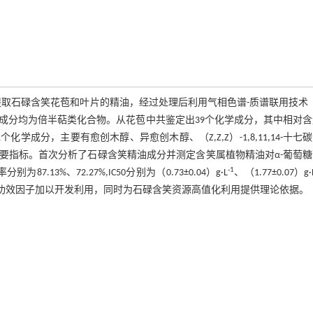
蒸气蒸馏法提取石碌含笑花苞和叶片的精油，经过处理后利用气相色谱-质谱联用技术（
要成分均为倍半萜类化合物。从花苞中共鉴定出39个化学成分，其中相对
化学成分，主要有愈创木醇、异愈创木醇、（Z,Z,Z）-1,8,11,14-十七
要指标。首次分析了石碌含笑精油成分并测定含笑属植物精油对α-葡萄糖
-1
.13%、72.27%,IC50分别为（0.73±0.04）g·L
、（1.77±0.07）g·
糖功效因子加以开发利用，同时为石碌含笑资源高值化利用提供理论依据。