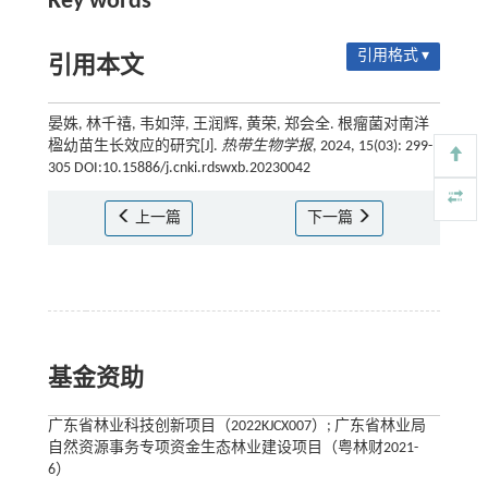
Key words
引用格式 ▾
引用本文
晏姝, 林千禧, 韦如萍, 王润辉, 黄荣, 郑会全. 根瘤菌对南洋
楹幼苗生长效应的研究[J].
热带生物学报
, 2024, 15(03): 299-
305 DOI:10.15886/j.cnki.rdswxb.20230042
上一篇
下一篇
基金资助
广东省林业科技创新项目（2022KJCX007）; 广东省林业局
自然资源事务专项资金生态林业建设项目（粤林财2021-
6）