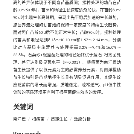
高的差异仅体现于不同育苗基质间；接种处理的幼苗在苗
龄30～60 d时，苗高和地径生长速度逐渐加快，在苗龄60～
90 d时出现生长高峰期，呈现出先平稳后加速的生长趋势，
施营养液处理的幼苗始终保持一定速度的持续生长趋势，
而对照自苗龄60 d后不能正常生长；苗龄90 d时，接种处理
的苗高和地径达到8.18～10.10 cm和1.67～2.14 mm，分别
比对应基质中施营养液处理提高3.2%～9.4%和16.0%～
33.8%，石英砂+根瘤菌处理的地径始终优于蛭石+根瘤菌处
理，差异达到极显著水平（P<0.001）。根瘤菌为南洋楹幼
苗生长提供了以氮元素为主的必需养分元素，对南洋楹幼
苗生长特别是苗期地径生长具有明显促进作用，其促生效
应随苗龄的增长而增强，质地稳定、疏松透气、pH值中性
偏酸的基质环境更有利于根瘤菌促生效应的发挥。
关键词
南洋楹
/
根瘤菌
/
苗期生长
/
效应分析