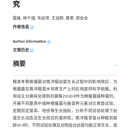
究
晏姝, 林千禧, 韦如萍, 王润辉, 黄荣, 郑会全
作者信息
+
Author information
+
文章历史
+
摘要
精准考察根瘤菌对南洋楹幼苗生长过程中的影响效应，为
根瘤菌在南洋楹苗木培育生产上的应用提供科学依据。利
用自主分离纯化得到的菌株ZS530-8作为根瘤菌接种菌剂，
开展不同基质中接种根瘤菌与施营养元素对比育苗试验，
定期测定苗高、地径等生长指标，分析不同试验处理下幼
苗生长动态及生长效应的差异性。南洋楹芽苗从种植到苗
龄30 d时，不同试验处理及对照组合幼苗均能正常生长，苗