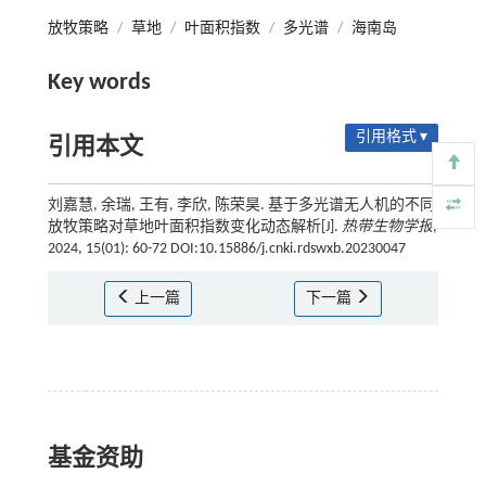
放牧策略
/
草地
/
叶面积指数
/
多光谱
/
海南岛
Key words
引用格式 ▾
引用本文
刘嘉慧, 余瑞, 王有, 李欣, 陈荣昊. 基于多光谱无人机的不同
放牧策略对草地叶面积指数变化动态解析[J].
热带生物学报
,
2024, 15(01): 60-72 DOI:10.15886/j.cnki.rdswxb.20230047
上一篇
下一篇
基金资助