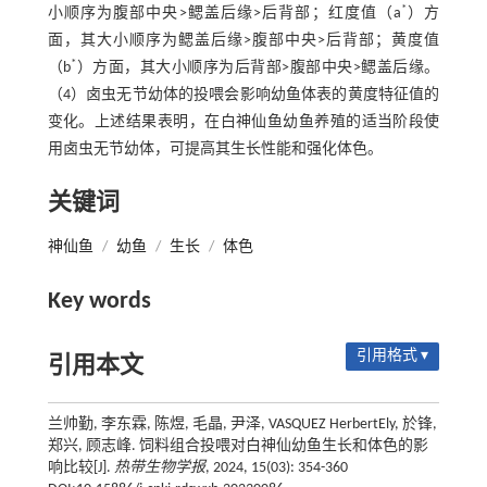
*
小顺序为腹部中央>鳃盖后缘>后背部；红度值（a
）方
面，其大小顺序为鳃盖后缘>腹部中央>后背部；黄度值
*
（b
）方面，其大小顺序为后背部>腹部中央>鳃盖后缘。
（4）卤虫无节幼体的投喂会影响幼鱼体表的黄度特征值的
变化。上述结果表明，在白神仙鱼幼鱼养殖的适当阶段使
用卤虫无节幼体，可提高其生长性能和强化体色。
关键词
神仙鱼
/
幼鱼
/
生长
/
体色
Key words
引用格式 ▾
引用本文
兰帅勤, 李东霖, 陈煜, 毛晶, 尹泽, VASQUEZ HerbertEly, 於锋,
郑兴, 顾志峰. 饲料组合投喂对白神仙幼鱼生长和体色的影
响比较[J].
热带生物学报
, 2024, 15(03): 354-360