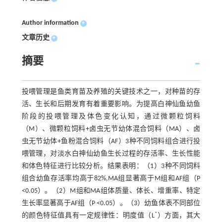
Author information
+
文章历史
+
摘要
投喂管理是鱼类育苗及养殖的关键技术之一，对种苗的存
活、生长和后期发育有着重要影响。为提高白神仙鱼幼鱼
阶段的投喂管理及体色变化认知，通过微颗粒饲料
（M）、微颗粒饲料+卤虫无节幼体混合饲料（MA）、卤
虫无节幼体+鱼粉混合饲料（AF）3种不同饲料组合进行投
喂管理，对淡水白神仙幼鱼生长过程的存活率、生长性能
和体色特征进行比较分析。结果表明：（1）3种不同饲料
组合幼鱼存活率均高于82%,MA组显著高于M组和AF组（P
<0.05）。（2）M组和MA组体质量、体长、增重率、特定
生长率显著高于AF组（P <0.05）。（3）幼鱼体表不同部位
*
的颜色特征值具有一定规律性：明度值（L
）方面，其大