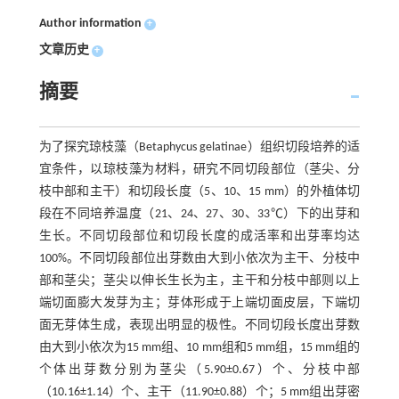
Author information
+
文章历史
+
摘要
为了探究琼枝藻（Betaphycus gelatinae）组织切段培养的适
宜条件，以琼枝藻为材料，研究不同切段部位（茎尖、分
枝中部和主干）和切段长度（5、10、15 mm）的外植体切
段在不同培养温度（21、24、27、30、33℃）下的出芽和
生长。不同切段部位和切段长度的成活率和出芽率均达
100%。不同切段部位出芽数由大到小依次为主干、分枝中
部和茎尖；茎尖以伸长生长为主，主干和分枝中部则以上
端切面膨大发芽为主；芽体形成于上端切面皮层，下端切
面无芽体生成，表现出明显的极性。不同切段长度出芽数
由大到小依次为15 mm组、10 mm组和5 mm组，15 mm组的
个体出芽数分别为茎尖（5.90±0.67）个、分枝中部
（10.16±1.14）个、主干（11.90±0.88）个；5 mm组出芽密