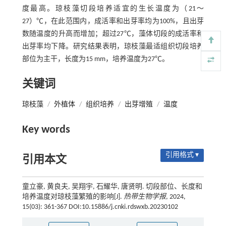
度最高。琼枝藻切段培养适宜的生长温度为（21～
27）℃，在此范围内，成活率和出芽率均为100%，且出芽
数随温度的升高而增加；超过27℃，藻体切段的成活率和
出芽率均下降。研究结果表明，琼枝藻最适组织切段培养
部位为主干，长度为15 mm，培养温度为27℃。
关键词
琼枝藻
/
外植体
/
组织培养
/
出芽增殖
/
温度
Key words
引用格式 ▾
引用本文
童立豪, 黄良夫, 吴翔宇, 石耀华, 唐贤明. 切段部位、长度和
培养温度对琼枝藻繁殖的影响[J].
热带生物学报
, 2024,
15(03): 361-367 DOI:10.15886/j.cnki.rdswxb.20230102