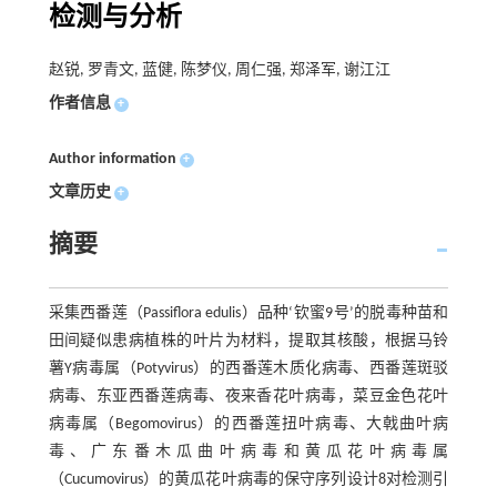
检测与分析
赵锐, 罗青文, 蓝健, 陈梦仪, 周仁强, 郑泽军, 谢江江
作者信息
+
Author information
+
文章历史
+
摘要
采集西番莲（Passiflora edulis）品种‘钦蜜9号’的脱毒种苗和
田间疑似患病植株的叶片为材料，提取其核酸，根据马铃
薯Y病毒属（Potyvirus）的西番莲木质化病毒、西番莲斑驳
病毒、东亚西番莲病毒、夜来香花叶病毒，菜豆金色花叶
病毒属（Begomovirus）的西番莲扭叶病毒、大戟曲叶病
毒、广东番木瓜曲叶病毒和黄瓜花叶病毒属
（Cucumovirus）的黄瓜花叶病毒的保守序列设计8对检测引