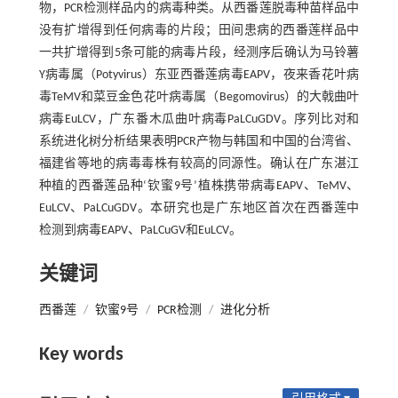
物，PCR检测样品内的病毒种类。从西番莲脱毒种苗样品中
没有扩增得到任何病毒的片段；田间患病的西番莲样品中
一共扩增得到5条可能的病毒片段，经测序后确认为马铃薯
Y病毒属（Potyvirus）东亚西番莲病毒EAPV，夜来香花叶病
毒TeMV和菜豆金色花叶病毒属（Begomovirus）的大戟曲叶
病毒EuLCV，广东番木瓜曲叶病毒PaLCuGDV。序列比对和
系统进化树分析结果表明PCR产物与韩国和中国的台湾省、
福建省等地的病毒毒株有较高的同源性。确认在广东湛江
种植的西番莲品种‘钦蜜9号’植株携带病毒EAPV、TeMV、
EuLCV、PaLCuGDV。本研究也是广东地区首次在西番莲中
检测到病毒EAPV、PaLCuGV和EuLCV。
关键词
西番莲
/
钦蜜9号
/
PCR检测
/
进化分析
Key words