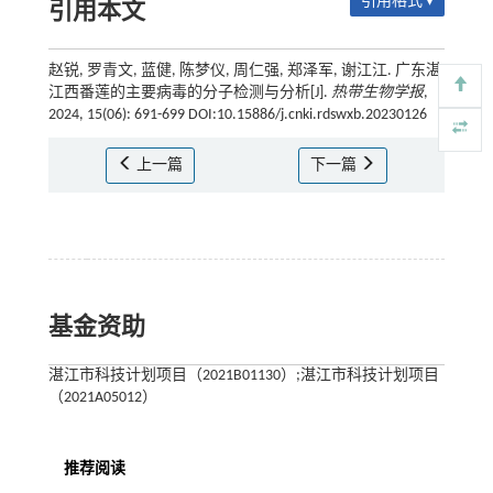
引用格式 ▾
引用本文
赵锐, 罗青文, 蓝健, 陈梦仪, 周仁强, 郑泽军, 谢江江. 广东湛
江西番莲的主要病毒的分子检测与分析[J].
热带生物学报
,
2024, 15(06): 691-699 DOI:10.15886/j.cnki.rdswxb.20230126
上一篇
下一篇
基金资助
湛江市科技计划项目（2021B01130）;湛江市科技计划项目
（2021A05012）