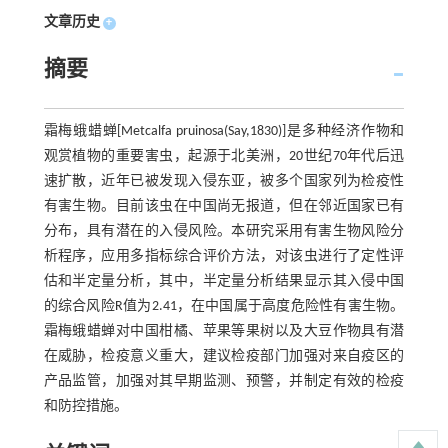
文章历史
+
摘要
霜梅蛾蜡蝉[Metcalfa pruinosa(Say,1830)]是多种经济作物和
观赏植物的重要害虫，起源于北美洲，20世纪70年代后迅
速扩散，近年已被发现入侵东亚，被多个国家列为检疫性
有害生物。目前该虫在中国尚无报道，但在邻近国家已有
分布，具有潜在的入侵风险。本研究采用有害生物风险分
析程序，应用多指标综合评价方法，对该虫进行了定性评
估和半定量分析，其中，半定量分析结果显示其入侵中国
的综合风险R值为2.41，在中国属于高度危险性有害生物。
霜梅蛾蜡蝉对中国柑橘、苹果等果树以及大豆作物具有潜
在威胁，检疫意义重大，建议检疫部门加强对来自疫区的
产品监管，加强对其早期监测、预警，并制定有效的检疫
和防控措施。