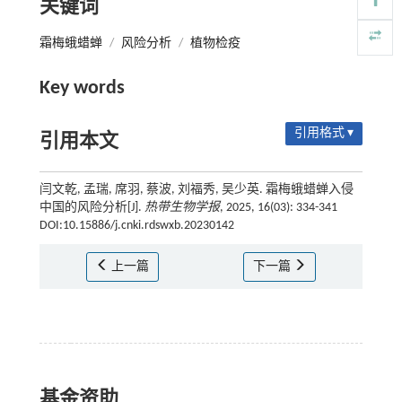
关键词
霜梅蛾蜡蝉
/
风险分析
/
植物检疫
Key words
引用格式 ▾
引用本文
闫文乾, 孟瑞, 席羽, 蔡波, 刘福秀, 吴少英. 霜梅蛾蜡蝉入侵
中国的风险分析[J].
热带生物学报
, 2025, 16(03): 334-341
DOI:10.15886/j.cnki.rdswxb.20230142
上一篇
下一篇
基金资助