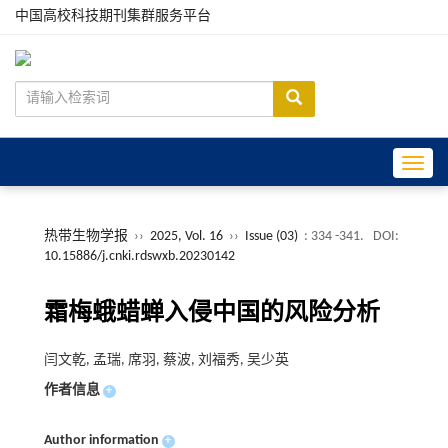
中国高校科技期刊集群服务平台
Toggle
热带生物学报
››
2025, Vol. 16
››
Issue (03)
: 334 -341.
DOI:
10.15886/j.cnki.rdswxb.20230142
霜梅蛾蜡蝉入侵中国的风险分析
闫文乾, 孟瑞, 席羽, 蔡波, 刘福秀, 吴少英
作者信息
+
Author information
+