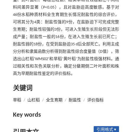
量、剑叶面积、每穗总粒数、结实率和有效穗数在不同材
料间差异显著（P<0.05），且对盐胁迫高度敏感。基于对
46份水稻种质材料全生育期生长情况耐盐性的综合评价，
可将其分为4类：耐盐性强的9份，在盐胁迫下可完成完整
生育期；耐盐性较强的3份，可进入生殖生长阶段但无法形
成产量；耐盐性一般的16份，在进入生殖生长前已死亡；
耐盐性弱的18份，在受到盐胁迫35 d后全部死亡。利用主成
分分析和隶属函数分析得到耐盐性综合度量值（D值），筛
选出山栏稻‘WMS02’和旱稻‘黄叶稻’为耐盐性极强材料。通
过相关性和灰色关联分析，确定分蘖期倒二叶叶面积和株
高为早期耐盐性鉴定的评价指标。
关键词
旱稻
/
山栏稻
/
全生育期
/
耐盐性
/
评价指标
Key words
引用格式 ▾