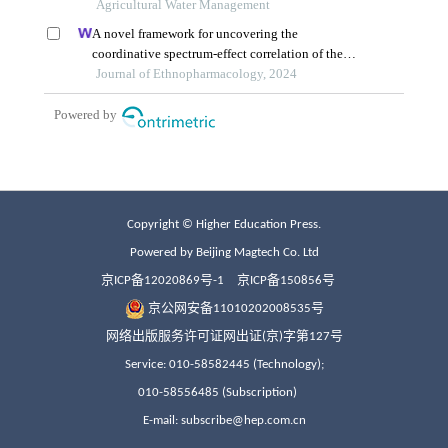
Copyright © Higher Education Press.
Powered by Beijing Magtech Co. Ltd
京ICP备12020869号-1
京ICP备150856号
京公网安备11010202008535号
网络出版服务许可证网出证(京)字第127号
Service: 010-58582445 (Technology);
010-58556485 (Subscription)
E-mail: subscribe@hep.com.cn