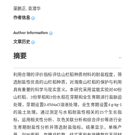
渠鹏正, 袁潜华
作者信息
+
Author information
+
文章历史
+
摘要
利用合理的评价指标评估山栏稻种质材料的耐盐程度，筛
选耐盐性优良的山栏稻种质，对海南山栏稻的保护与利用
具有重要的科学与现实意义。本研究采用盆栽实验对40份
山栏稻、3份旱稻和3份水稻在芽期和全生育期进行盐胁迫
处理，芽期设置0.6%NaCl溶液处理，全生育期设置4 g·kg-1
的盐土处理。通过测定与水稻耐盐性相关的25个生长指
标，运用相关性分析、灰色关联分析和综合评价等进行全
生育期耐盐性分析并筛选耐盐指标。结果显示，单株产