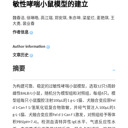
敏性哮喘小鼠模型的建立
魏春洁, 徐琳皓, 高江瑞, 郑安琪, 朱亦坤, 梁星烂, 麦艳琪, 王
大勇, 裴业春
作者信息
+
Author information
+
文章历史
+
摘要
为构建可靠、稳定的过敏性哮喘小鼠模型，选取12只5周龄
雌性BALB/c小鼠，随机分为模型组和对照组，每组6只。模
型组每只小鼠腹腔注射100μL的1 g·L-1猫、犬融合变应原Fel
d 1-Can f 1/氢氧化铝复合物致敏，并经气管注入100μL的1
g·L-1猫、犬融合变应原Fel d 1-Can f 1激发，对照组给予等体
积PBS(pH=7.4)。检测血清特异性IgE水平、气道反应性水