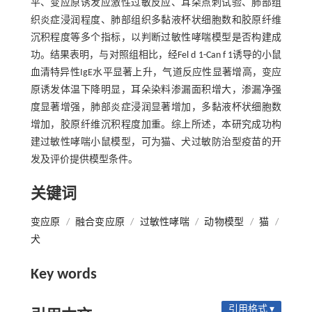
平、变应原诱发应激性过敏反应、耳朵点刺试验、肺部组
织炎症浸润程度、肺部组织多黏液杯状细胞数和胶原纤维
沉积程度等多个指标，以判断过敏性哮喘模型是否构建成
功。结果表明，与对照组相比，经Fel d 1-Can f 1诱导的小鼠
血清特异性IgE水平显著上升，气道反应性显著增高，变应
原诱发体温下降明显，耳朵染料渗漏面积增大，渗漏净强
度显著增强，肺部炎症浸润显著增加，多黏液杯状细胞数
增加，胶原纤维沉积程度加重。综上所述，本研究成功构
建过敏性哮喘小鼠模型，可为猫、犬过敏防治型疫苗的开
发及评价提供模型条件。
关键词
变应原
/
融合变应原
/
过敏性哮喘
/
动物模型
/
猫
/
犬
Key words
引用格式 ▾