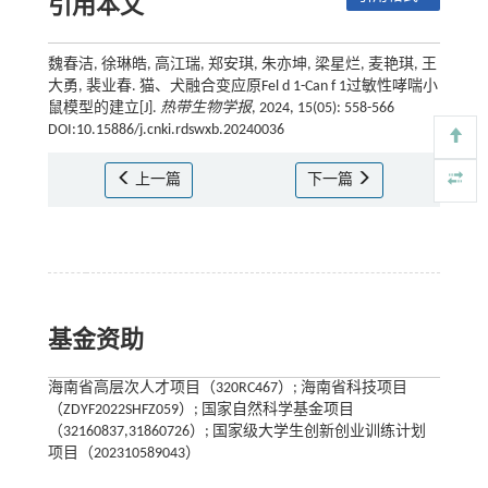
引用本文
魏春洁, 徐琳皓, 高江瑞, 郑安琪, 朱亦坤, 梁星烂, 麦艳琪, 王
大勇, 裴业春. 猫、犬融合变应原Fel d 1-Can f 1过敏性哮喘小
鼠模型的建立[J].
热带生物学报
, 2024, 15(05): 558-566
DOI:10.15886/j.cnki.rdswxb.20240036
上一篇
下一篇
基金资助
海南省高层次人才项目（320RC467）; 海南省科技项目
（ZDYF2022SHFZ059）; 国家自然科学基金项目
（32160837,31860726）; 国家级大学生创新创业训练计划
项目（202310589043）