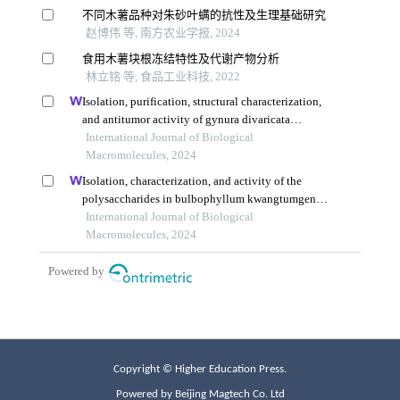
Copyright © Higher Education Press.
Powered by Beijing Magtech Co. Ltd