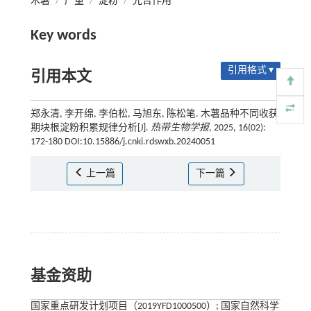
木薯
/
产量
/
淀粉
/
光合作用
Key words
引用格式 ▾
引用本文
郑永清, 李开绵, 李伯松, 马旭东, 陈松笔. 木薯品种不同收获
期块根淀粉积累规律分析[J].
热带生物学报
, 2025, 16(02):
172-180 DOI:10.15886/j.cnki.rdswxb.20240051
上一篇
下一篇
基金资助
国家重点研发计划项目（2019YFD1000500）; 国家自然科学