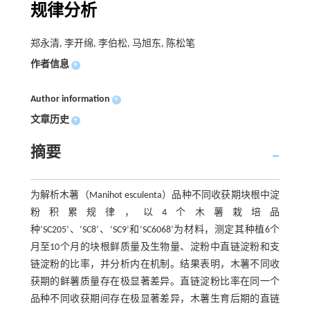
规律分析
郑永清, 李开绵, 李伯松, 马旭东, 陈松笔
作者信息
+
Author information
+
文章历史
+
摘要
为解析木薯（Manihot esculenta）品种不同收获期块根中淀
粉积累规律，以4个木薯栽培品
种‘SC205’、‘SC8’、‘SC9’和‘SC6068’为材料，测定其种植6个
月至10个月的块根鲜质量及生物量、淀粉中直链淀粉和支
链淀粉的比率，并分析内在机制。结果表明，木薯不同收
获期的鲜薯质量存在极显著差异。直链淀粉比率在同一个
品种不同收获期间存在极显著差异，木薯生育后期的直链