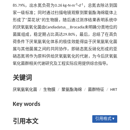
-3
-1
85.79%，出水氮负荷为0.26 kg·N·m
·d
，总氮去除达到国
家一级标准；同时通过扫描电镜观察到聚氨酯海绵载体上
形成了“菜花状”的生物膜，随后通过测序结果表明系统中
的厌氧氨氧化菌由Candiadatus＿Brocadia未明确分类地位的
菌属组成，稳定期占比高达29.80%，最后，总结了在高负
荷条件下厌氧氨氧化体系的极佳效能得益于厌氧氨氧化菌
属与其他菌属之间的共同协作，即硝态氮反硝化形成的亚
硝态氮将作为原料供给厌氧氨氧化的代谢，为今后厌氧氨
氧化菌群相关代谢研究及工程实际应用提供综合指导。
关键词
厌氧氨氧化菌
/
生物膜
/
聚氨酯海绵
/
菌群特征
/
HRT
Key words
引用格式 ▾
引用本文