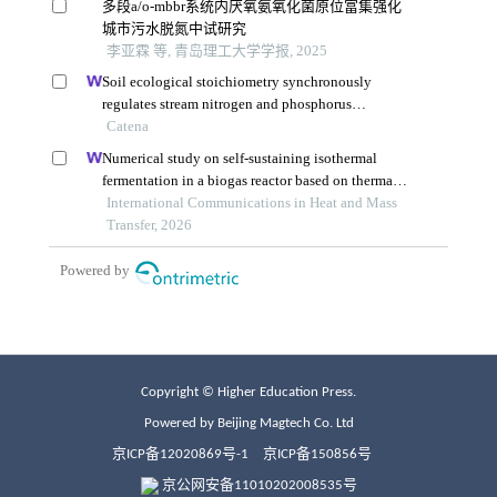
Copyright © Higher Education Press.
Powered by Beijing Magtech Co. Ltd
京ICP备12020869号-1
京ICP备150856号
京公网安备11010202008535号