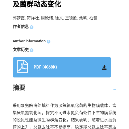
及菌群动态变化
郭梦霞, 符祥壮, 周欣玮, 徐文, 王德欣, 余明, 柏骁
作者信息
+
Author information
+
文章历史
+
PDF (4068K)
摘要
采用聚氨酯海绵填料作为厌氧氨氧化菌的生物膜载体，富
集厌氧氨氧化菌，探究不同进水氮负荷条件下生物膜系统
的脱氮性能及微生物群落变化。结果表明：随着进水氮负
荷的上升，总氮去除率不断提高，稳定期总氮去除率高达