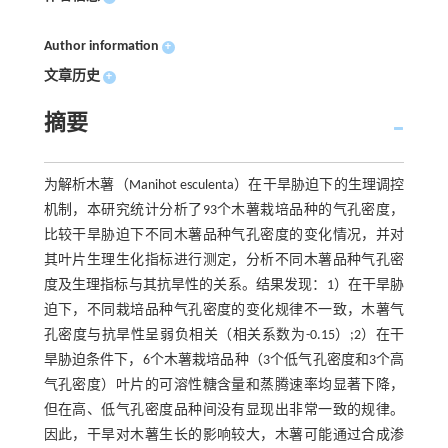
Author information
+
文章历史
+
摘要
为解析木薯（Manihot esculenta）在干旱胁迫下的生理调控
机制，本研究统计分析了93个木薯栽培品种的气孔密度，
比较干旱胁迫下不同木薯品种气孔密度的变化情况，并对
其叶片生理生化指标进行测定，分析不同木薯品种气孔密
度及生理指标与其抗旱性的关系。结果发现：1）在干旱胁
迫下，不同栽培品种气孔密度的变化规律不一致，木薯气
孔密度与抗旱性呈弱负相关（相关系数为-0.15）;2）在干
旱胁迫条件下，6个木薯栽培品种（3个低气孔密度和3个高
气孔密度）叶片的可溶性糖含量和蒸腾速率均显著下降，
但在高、低气孔密度品种间没有显现出非常一致的规律。
因此，干旱对木薯生长的影响较大，木薯可能通过合成渗