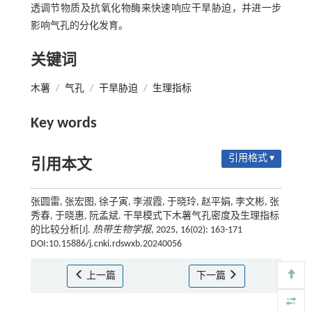
透调节物质及抗氧化物酶来快速响应干旱胁迫，并进一步
影响气孔的分化发育。
关键词
木薯
/
气孔
/
干旱胁迫
/
生理指标
Key words
引用格式 ▾
引用本文
张圆雷, 张宏图, 徐子寅, 李淑霞, 于晓玲, 赵平娟, 李文彬, 张
秀春, 于晓惠, 阮孟斌. 干旱模式下木薯气孔密度及生理指标
的比较分析[J].
热带生物学报
, 2025, 16(02): 163-171
DOI:10.15886/j.cnki.rdswxb.20240056
上一篇
下一篇