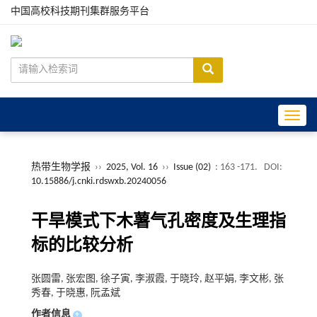
中国高校科技期刊集群服务平台
Toggle
热带生物学报
››
2025, Vol. 16
››
Issue (02)
: 163 -171.
DOI:
10.15886/j.cnki.rdswxb.20240056
干旱模式下木薯气孔密度及生理指
标的比较分析
张圆雷, 张宏图, 徐子寅, 李淑霞, 于晓玲, 赵平娟, 李文彬, 张
秀春, 于晓惠, 阮孟斌
作者信息
+