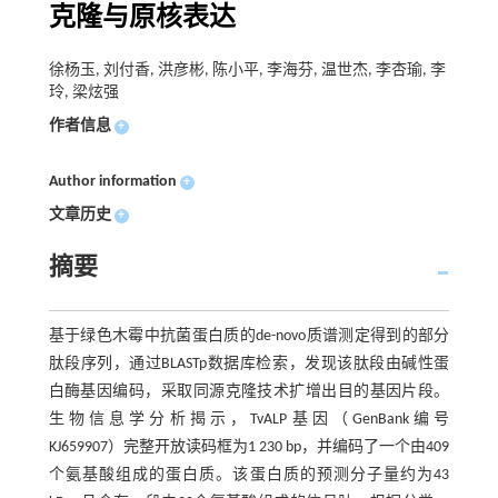
克隆与原核表达
徐杨玉, 刘付香, 洪彦彬, 陈小平, 李海芬, 温世杰, 李杏瑜, 李
玲, 梁炫强
作者信息
+
Author information
+
文章历史
+
摘要
基于绿色木霉中抗菌蛋白质的de-novo质谱测定得到的部分
肽段序列，通过BLASTp数据库检索，发现该肽段由碱性蛋
白酶基因编码，采取同源克隆技术扩增出目的基因片段。
生物信息学分析揭示，TvALP基因（GenBank编号
KJ659907）完整开放读码框为1 230 bp，并编码了一个由409
个氨基酸组成的蛋白质。该蛋白质的预测分子量约为43