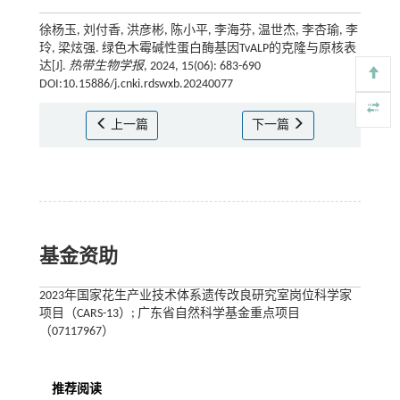
徐杨玉, 刘付香, 洪彦彬, 陈小平, 李海芬, 温世杰, 李杏瑜, 李
玲, 梁炫强. 绿色木霉碱性蛋白酶基因TvALP的克隆与原核表
达[J].
热带生物学报
, 2024, 15(06): 683-690
DOI:10.15886/j.cnki.rdswxb.20240077
上一篇
下一篇
基金资助
2023年国家花生产业技术体系遗传改良研究室岗位科学家
项目（CARS-13）; 广东省自然科学基金重点项目
（07117967）