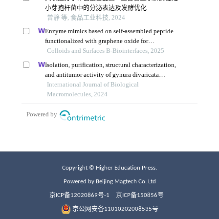
Copyright © Higher Education Press.
Powered by Beijing Magtech Co. Ltd
京ICP备12020869号-1
京ICP备150856号
京公网安备11010202008535号