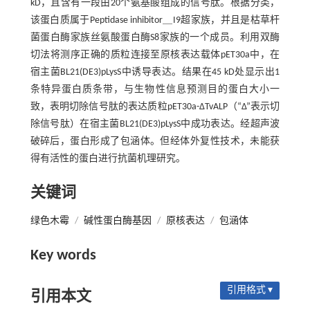
kD，且含有一段由20个氨基酸组成的信号肽。根据分类，
该蛋白质属于Peptidase inhibitor＿I9超家族，并且是枯草杆
菌蛋白酶家族丝氨酸蛋白酶S8家族的一个成员。利用双酶
切法将测序正确的质粒连接至原核表达载体pET30a中，在
宿主菌BL21(DE3)pLysS中诱导表达。结果在45 kD处显示出1
条特异蛋白质条带，与生物性信息预测目的蛋白大小一
致，表明切除信号肽的表达质粒pET30a-ΔTvALP（“Δ”表示切
除信号肽）在宿主菌BL21(DE3)pLysS中成功表达。经超声波
破碎后，蛋白形成了包涵体。但经体外复性技术，未能获
得有活性的蛋白进行抗菌机理研究。
关键词
绿色木霉
/
碱性蛋白酶基因
/
原核表达
/
包涵体
Key words
引用格式 ▾
引用本文