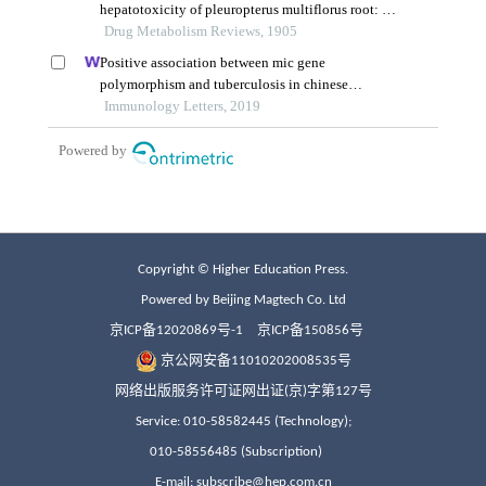
Copyright © Higher Education Press.
Powered by Beijing Magtech Co. Ltd
京ICP备12020869号-1
京ICP备150856号
京公网安备11010202008535号
网络出版服务许可证网出证(京)字第127号
Service: 010-58582445 (Technology);
010-58556485 (Subscription)
E-mail: subscribe@hep.com.cn