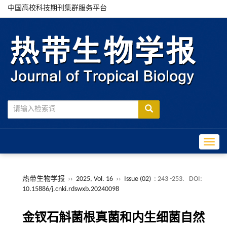
中国高校科技期刊集群服务平台
Toggle
热带生物学报
››
2025, Vol. 16
››
Issue (02)
: 243 -253.
DOI:
10.15886/j.cnki.rdswxb.20240098
金钗石斛菌根真菌和内生细菌自然