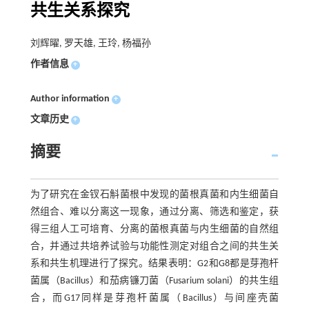
共生关系探究
刘辉曜, 罗天雄, 王玲, 杨福孙
作者信息
+
Author information
+
文章历史
+
摘要
为了研究在金钗石斛菌根中发现的菌根真菌和内生细菌自
然组合、难以分离这一现象，通过分离、筛选和鉴定，获
得三组人工可培育、分离的菌根真菌与内生细菌的自然组
合，并通过共培养试验与功能性测定对组合之间的共生关
系和共生机理进行了探究。结果表明：G2和G8都是芽孢杆
菌属（Bacillus）和茄病镰刀菌（Fusarium solani）的共生组
合，而G17同样是芽孢杆菌属（Bacillus）与间座壳菌