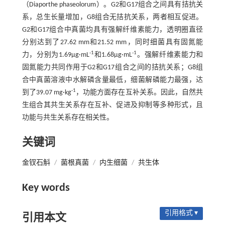
（Diaporthe phaseolorum）。G2和G17组合之间具有拮抗关
系，总生长量增加，G8组合无拮抗关系，两者相互促进。
G2和G17组合中真菌均具有强解纤维素能力，透明圈直径
分别达到了27.62 mm和21.52 mm，同时细菌具有固氮能
-1
-1
力，分别为1.69μg·mL
和1.68μg·mL
。强解纤维素能力和
固氮能力共同作用于G2和G17组合之间的拮抗关系；G8组
合中真菌溶液中水解磷含量最低，细菌解磷能力最强，达
-1
到了39.07 mg·kg
，功能方面存在互补关系。因此，自然共
生组合其共生关系存在互补、促进及抑制等多种形式，且
功能与共生关系存在相关性。
关键词
金钗石斛
/
菌根真菌
/
内生细菌
/
共生体
Key words
引用格式 ▾
引用本文