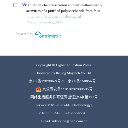
Copyright © Higher Education Press.
Powered by Beijing Magtech Co. Ltd
京ICP备12020869号-1
京ICP备150856号
京公网安备11010202008535号
网络出版服务许可证网出证(京)字第127号
Service: 010-58582445 (Technology);
010-58556485 (Subscription)
E-mail: subscribe@hep.com.cn