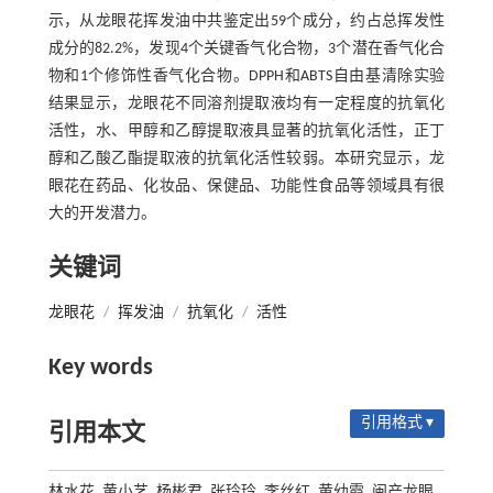
示，从龙眼花挥发油中共鉴定出59个成分，约占总挥发性
成分的82.2%，发现4个关键香气化合物，3个潜在香气化合
物和1个修饰性香气化合物。DPPH和ABTS自由基清除实验
结果显示，龙眼花不同溶剂提取液均有一定程度的抗氧化
活性，水、甲醇和乙醇提取液具显著的抗氧化活性，正丁
醇和乙酸乙酯提取液的抗氧化活性较弱。本研究显示，龙
眼花在药品、化妆品、保健品、功能性食品等领域具有很
大的开发潜力。
关键词
龙眼花
/
挥发油
/
抗氧化
/
活性
Key words
引用格式 ▾
引用本文
林水花, 黄小艺, 杨彬君, 张玲玲, 李丝红, 黄幼霞. 闽产龙眼