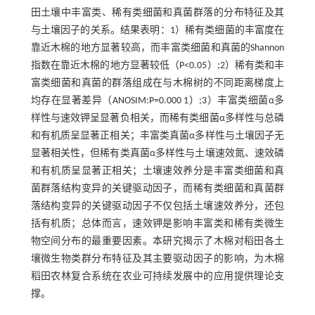
田土壤中丰富类、稀有类细菌和真菌群落的分布特征及其
与土壤因子的关系。结果表明：1）稀有类细菌的丰富度在
靠近木棉的地方显著较高，而丰富类细菌和真菌的Shannon
指数在靠近木棉的地方显著较低（P<0.05）;2）稀有类和丰
富类细菌和真菌的群落组成在与木棉树的不同距离梯度上
均存在显著差异（ANOSIM:P=0.000 1）;3）丰富类细菌α多
样性与速效钾呈显著负相关，而稀有类细菌α多样性与总磷
和有机质呈显著正相关；丰富类真菌α多样性与土壤因子无
显著相关性，但稀有类真菌α多样性与土壤速效氮、速效磷
和有机质呈显著正相关；土壤速效养分是丰富类细菌和真
菌群落结构变异的关键驱动因子，而稀有类细菌和真菌群
落结构变异的关键驱动因子不仅包括土壤速效养分，还包
括有机质；总体而言，速效钾是影响丰富类和稀有类微生
物空间分布的最重要因素。本研究揭示了木棉对稻田各土
壤微生物类群分布特征及其主要驱动因子的影响，为木棉
稻田农林复合系统在农业可持续发展中的应用提供理论支
撑。