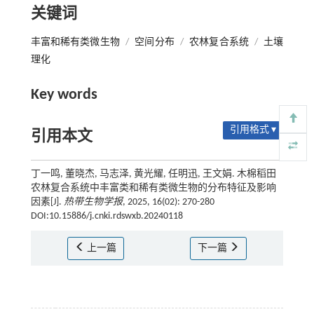
关键词
丰富和稀有类微生物
/
空间分布
/
农林复合系统
/
土壤
理化
Key words
引用格式 ▾
引用本文
丁一鸣, 董晓杰, 马志泽, 黄光耀, 任明迅, 王文娟. 木棉稻田
农林复合系统中丰富类和稀有类微生物的分布特征及影响
因素[J].
热带生物学报
, 2025, 16(02): 270-280
DOI:10.15886/j.cnki.rdswxb.20240118
上一篇
下一篇