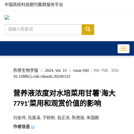
中国高校科技期刊集群服务平台
Toggle
热带生物学报
››
2024, Vol. 15
››
Issue (06)
: 700 -708.
DOI:
10.15886/j.cnki.rdswxb.20240125
营养液浓度对水培菜用甘薯‘海大
7791’菜用和观赏价值的影响
刘金伟, 伍晨溪, 于盼盼, 翁正龙, 陈艳丽, 朱国鹏
作者信息
+