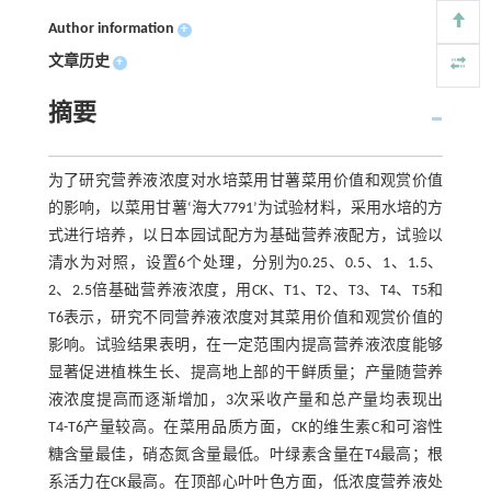
Author information
+
文章历史
+
摘要
为了研究营养液浓度对水培菜用甘薯菜用价值和观赏价值
的影响，以菜用甘薯‘海大7791’为试验材料，采用水培的方
式进行培养，以日本园试配方为基础营养液配方，试验以
清水为对照，设置6个处理，分别为0.25、0.5、1、1.5、
2、2.5倍基础营养液浓度，用CK、T1、T2、T3、T4、T5和
T6表示，研究不同营养液浓度对其菜用价值和观赏价值的
影响。试验结果表明，在一定范围内提高营养液浓度能够
显著促进植株生长、提高地上部的干鲜质量；产量随营养
液浓度提高而逐渐增加，3次采收产量和总产量均表现出
T4-T6产量较高。在菜用品质方面，CK的维生素C和可溶性
糖含量最佳，硝态氮含量最低。叶绿素含量在T4最高；根
系活力在CK最高。在顶部心叶叶色方面，低浓度营养液处