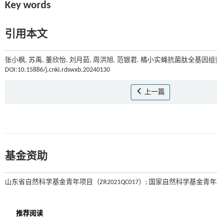
Key words
引用本文
张小枫, 苏禹, 董欣怡, 刘月茹, 周洪旭, 范银君. 橘小实蝇抗菌肽全基因组
DOI:10.15886/j.cnki.rdswxb.20240130
上一篇
基金资助
山东省自然科学基金青年项目（ZR2021QC017）; 国家自然科学基金青年项目