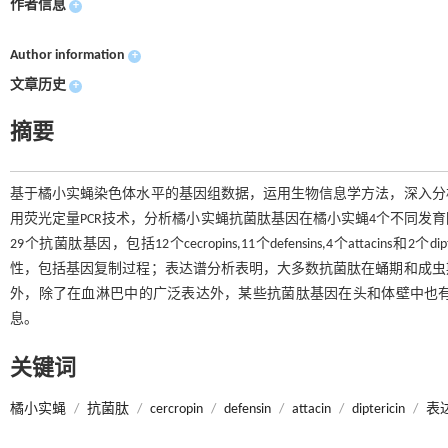
作者信息
+
Author information
+
文章历史
+
摘要
基于橘小实蝇染色体水平的基因组数据，运用生物信息学方法，深入分
用荧光定量PCR技术，分析橘小实蝇抗菌肽基因在橘小实蝇4个不同发
29个抗菌肽基因，包括12个cecropins,11个defensins,4个atta
性，包括基因复制过程；表达谱分析表明，大多数抗菌肽在蛹期和成虫
外，除了在血淋巴中的广泛表达外，某些抗菌肽基因在头和体壁中也
息。
关键词
橘小实蝇
/
抗菌肽
/
cercropin
/
defensin
/
attacin
/
diptericin
/
表