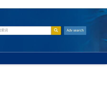
Adv search