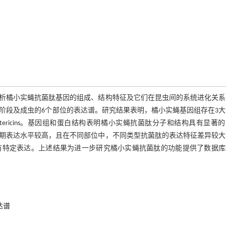
析橘小实蝇抗菌肽基因的组成、结构特征及它们在昆虫间的系统进化关系
育阶段及成虫的6个部位的表达谱。研究结果表明，橘小实蝇基因组存在3
cins和2个diptericins。基因组和蛋白结构表明橘小实蝇抗菌肽分子和结构具有显著
期表达水平较高，且在不同部位中，不同类型抗菌肽的表达特征差异较大
有特定表达。上述结果为进一步研究橘小实蝇抗菌肽的功能提供了数据库
达谱