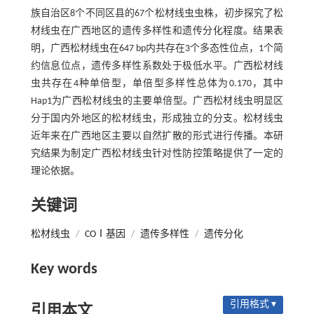
族自治区8个不同区县的67个松材线虫虫株，初步探究了松
材线虫在广西地区的遗传多样性和遗传分化程度。结果表
明，广西松材线虫在647 bp内共存在3个多态性位点，1个简
约信息位点，遗传多样性系数处于极低水平。广西松材线
虫共存在4种单倍型，单倍型多样性总体为0.170，其中
Hap1为广西松材线虫的主要单倍型。广西松材线虫明显区
分于国内外地区的松材线虫，形成独立的分支。松材线虫
近年来在广西地区主要以自然扩散的形式进行传播。本研
究结果为制定广西松材线虫针对性防控策略提供了一定的
理论依据。
关键词
松材线虫
/
COⅠ基因
/
遗传多样性
/
遗传分化
Key words
引用格式 ▾
引用本文