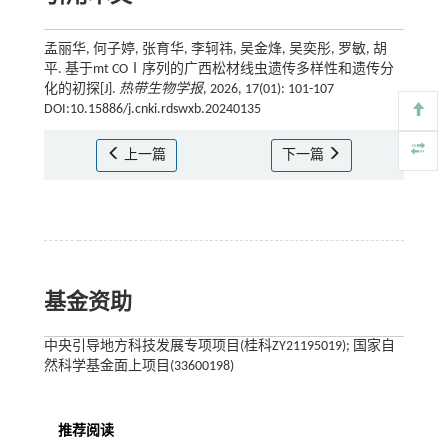
孟丽华, 何子婷, 张育华, 李轲祎, 吴金烽, 吴奕彤, 罗敏, 胡
平. 基于mt COⅠ序列的广西松材线虫遗传多样性和遗传分
化的初探[J].
热带生物学报
, 2026, 17(01): 101-107
DOI:10.15886/j.cnki.rdswxb.20240135
上一篇
下一篇
基金资助
中央引导地方科技发展专项项目(桂科ZY21195019); 国家自
然科学基金面上项目(33600198)