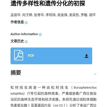
遗传多样性和遗传分化的初探
孟丽华, 何子婷, 张育华, 李轲祎, 吴金烽, 吴奕彤, 罗敏, 胡平
作者信息
+
Author information
+
文章历史
+
PDF
摘要
松材线虫病是一种由松材线虫（Bursaphelenchus
xylophilus）介导引起的森林病害，严重威胁着广西壮族自
治区的森林生态环境和经济发展。本研究通过线粒体细胞
色素氧化酶Ⅰ亚基基因片段（mt COⅠ）分析了来自广西壮