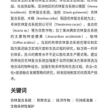
地区常见的主要农林复合系统，评估其生态效益、经济效
益、社会效益等。亚洲地区的农林复合系统以橡胶（Hevea
brasiliensis）农林复合系统、油棕（Elaeis guineensis）农林
复合系统、木棉（Bombax ceiba）稻田农林复合系统为主；
非洲农林复合系统则以可可（Theobroma cacao）、金合欢
（Acacia sp.）等为优势作物；拉丁美洲典型农林复合系统
的主要物种是腰果（Anacardium occidentale）、咖啡
（Coffea arabica）。当前的热带农林复合系统在理论和实
践方面还缺乏宏观尺度和生态过程的研究，缺乏统一的评
价体系，民众的教育水平不足以胜任其生产模式等。建议
热带地区农林复合系统加强基于自然的解决方案来筛选当
地合适的物种组合，加强生物多样性和生态过程、农业+文
化+旅游融合发展策略的研究，研发因地制宜的优质高产技
术。
关键词
农林复合系统
/
热带农业
/
经济作物
/
可持续发展
/
生物多样性保护