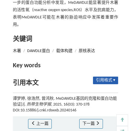
一步的蛋白功能分析中发现，MeDAWDLE能显著提升木薯
的活性氧（reactive oxygen species,ROS）水平及抗病能力，
表明MeDAWDLE可能在木薯的胁迫响应中发挥着重要作
用。
关键词
木薯
/
DAWDLE蛋白
/
载体构建
/
原核表达
Key words
引用格式 ▾
引用本文
谭梦婷, 徐浩然, 曾鸿秋. MeDAWDLE基因的克隆和蛋白功能
验证[J].
热带生物学报
, 2025, 16(03): 370-378
DOI:10.15886/j.cnki.rdswxb.20240146
上一篇
下一篇