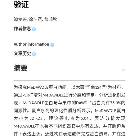
验证
谭梦婷, 徐浩然, 曾鸿秋
作者信息
+
Author information
+
文章历史
+
摘要
为探究MeDAWDLE蛋白功能，以木薯‘华南124号’为材料，
通过PCR扩增对MeDAWDLE进行分离和鉴定。分析进化树发
现，MeDAWDLE蛋白与苹果中的DAWDLE蛋白具有76.3%的
同源性。蛋白序列的理化性质分析显示，MeDAWDLE蛋白
大小为52 kDa，理论等电点为5.04，表达分析发现
MeDAWDLE在木薯不同组织器官中均有表达，并在胁迫条
件下表达上调。通过构建表达载体完成蛋白诱导，并在进