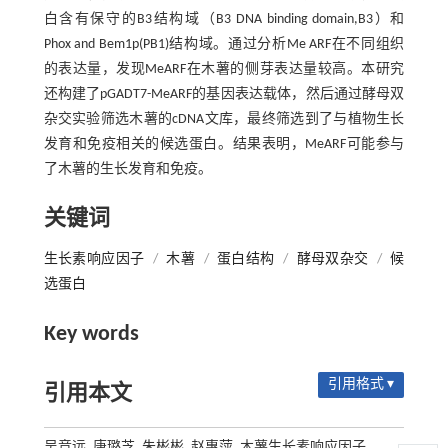
白含有保守的B3结构域（B3 DNA binding domain,B3）和
Phox and Bem1p(PB1)结构域。通过分析Me ARF在不同组织
的表达量，发现MeARF在木薯的侧芽表达量较高。本研究
还构建了pGADT7-MeARF的基因表达载体，然后通过酵母双
杂交实验筛选木薯的cDNA文库，最终筛选到了与植物生长
发育和免疫相关的候选蛋白。结果表明，MeARF可能参与
了木薯的生长发育和免疫。
关键词
生长素响应因子
/
木薯
/
蛋白结构
/
酵母双杂交
/
候
选蛋白
Key words
引用格式 ▾
引用本文
吴竞远, 唐璐芝, 朱彬彬, 赵惠萍. 木薯生长素响应因子