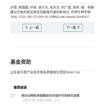
刘雪, 荆圆圆, 孙铭, 胡凡光, 张天文, 刘广斌, 高菲. 镉、菲暴
露对文蛤的氧化损伤及解毒代谢的影响[J].
热带生物学报
,
2026, 17(2): 265-273 DOI:10.15886/j.cnki.rdswxb.20240157
上一篇
下一篇
基金资助
山东省贝类产业技术体系养殖岗位项目(SDAIT-14)