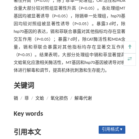
著性升高（P<0.05），除了菲单一处理组，CAT活性和MDA
含量大部分较对照组显著性升高（P<0.05）。各处理组MT
基因均被显著诱导（P<0.05），除镉单一处理组，hsp70基
因均较对照组被显著性诱导（P<0.05）。暴露3 d时，除
hsp70基因的表达，镉和菲联合暴露对其他指标均存在显著
交互作用（P<0.05）；暴露7 d时，除CAT酶活性和MDA含
量，镉和菲联合暴露对其他指标均存在显著交互作用
（P<0.05）。结果表明，大部分处理组中镉和菲显著提高
文蛤氧化应激相关酶活性，MT基因和hsp70基因被诱导对机
体进行解毒和调节，提高机体抗刺激和生存能力。
关键词
镉
/
菲
/
文蛤
/
氧化损伤
/
解毒代谢
Key words
引用格式 ▾
引用本文