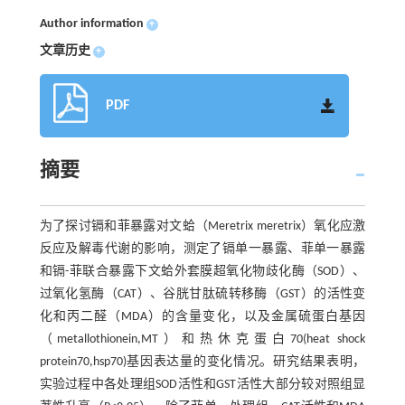
Author information
+
文章历史
+
PDF
摘要
为了探讨镉和菲暴露对文蛤（Meretrix meretrix）氧化应激
反应及解毒代谢的影响，测定了镉单一暴露、菲单一暴露
和镉-菲联合暴露下文蛤外套膜超氧化物歧化酶（SOD）、
过氧化氢酶（CAT）、谷胱甘肽硫转移酶（GST）的活性变
化和丙二醛（MDA）的含量变化，以及金属硫蛋白基因
（metallothionein,MT）和热休克蛋白70(heat shock
protein70,hsp70)基因表达量的变化情况。研究结果表明，
实验过程中各处理组SOD活性和GST活性大部分较对照组显