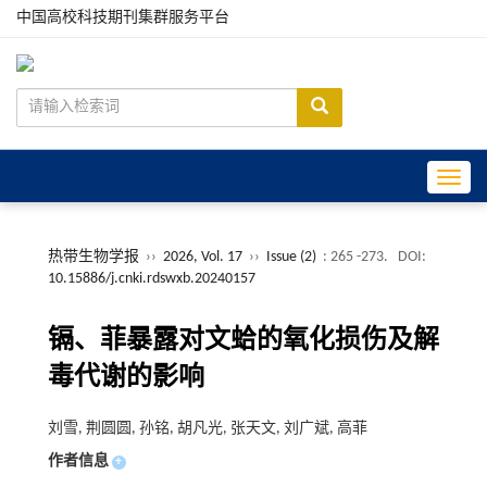
中国高校科技期刊集群服务平台
Toggle
热带生物学报
››
2026, Vol. 17
››
Issue (2)
: 265 -273.
DOI:
10.15886/j.cnki.rdswxb.20240157
镉、菲暴露对文蛤的氧化损伤及解
毒代谢的影响
刘雪, 荆圆圆, 孙铭, 胡凡光, 张天文, 刘广斌, 高菲
作者信息
+