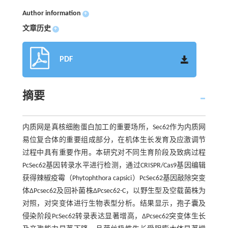
Author information
+
文章历史
+
PDF
摘要
内质网是真核细胞蛋白加工的重要场所，Sec62作为内质网
易位复合体的重要组成部分，在机体生长发育及应激调节
过程中具有重要作用。本研究对不同生育阶段及致病过程
PcSec62基因转录水平进行检测，通过CRISPR/Cas9基因编辑
获得辣椒疫霉（Phytophthora capsici）PcSec62基因敲除突变
体ΔPcsec62及回补菌株ΔPcsec62-C，以野生型及空载菌株为
对照，对突变体进行生物表型分析。结果显示，孢子囊及
侵染阶段PcSec62转录表达显著增高，ΔPcsec62突变体生长