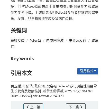
及产孢能力显著下降，且菌丝极性生长受阻膨大体显著增
多；同时ΔPcsec62菌株对于非生物胁迫的耐受能力和致病
能力显著下降。上述结果表明PcSec62参与调控辣椒疫霉生
长、发育、非生物胁迫响应及致病性过程。
关键词
辣椒疫霉
/
PcSec62
/
内质网应激
/
生长及发育
/
致病
性
Key words
引用格式 ▾
引用本文
黄玉媛, 叶倩倩, 陈庆河, 梁启福. PcSec62参与调控辣椒疫霉
生长发育及致病性[J].
热带生物学报
, 2026, 17(2): 314-323
DOI:10.15886/j.cnki.rdswxb.20240170
上一篇
下一篇