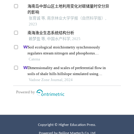
Copyright © Higher Education Press.
Powered by Beijing Magtech Co. Ltd