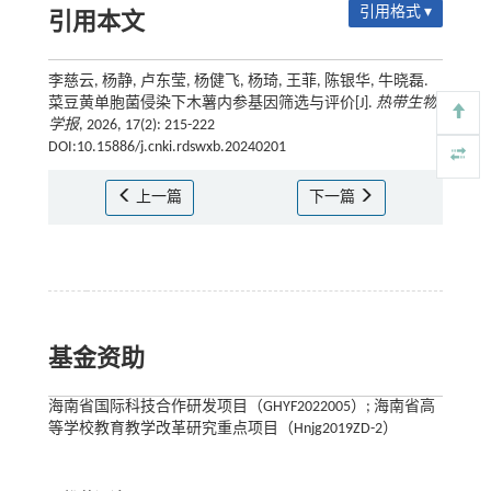
引用格式 ▾
引用本文
李慈云, 杨静, 卢东莹, 杨健飞, 杨琦, 王菲, 陈银华, 牛晓磊.
菜豆黄单胞菌侵染下木薯内参基因筛选与评价[J].
热带生物
学报
, 2026, 17(2): 215-222
DOI:10.15886/j.cnki.rdswxb.20240201
上一篇
下一篇
基金资助
海南省国际科技合作研发项目（GHYF2022005）; 海南省高
等学校教育教学改革研究重点项目（Hnjg2019ZD-2）