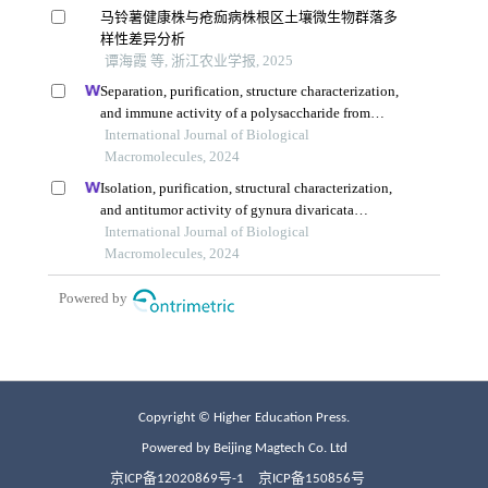
Copyright © Higher Education Press.
Powered by Beijing Magtech Co. Ltd
京ICP备12020869号-1
京ICP备150856号