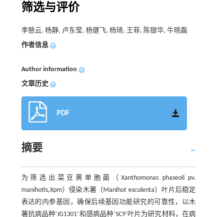
筛选与评价
李慈云, 杨静, 卢东莹, 杨健飞, 杨琦, 王菲, 陈银华, 牛晓磊
作者信息
+
Author information
+
文章历史
+
PDF
摘要
为筛选出菜豆黄单胞菌（Xanthomonas phaseoli pv.
manihotis,Xpm）侵染木薯（Manihot esculenta）叶片后稳定
表达的内参基因，确保后续基因功能研究的可靠性，以木
薯抗病品种‘JG1301’和感病品种‘SC9’叶片为研究材料，在病