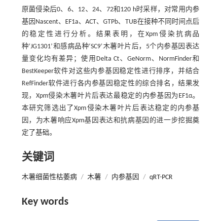
原菌侵染后0、6、12、24、72和120 h时采样，对常用内参
基因Nascent、EF1a、ACT、GTPb、TUB在接种不同时间点后
的稳定性进行分析。结果表明，在Xpm侵染抗病品
种‘JG1301’和感病品种‘SC9’木薯叶片后，5个内参基因表达
量变化均有差异；使用Delta Ct、GeNorm、NormFinder和
BestKeeper软件对这些内参基因稳定性进行排序，并结合
RefFinder软件进行各内参基因稳定性的综合排名，结果发
现，Xpm侵染木薯叶片后表达最稳定的内参基因为EF1α。
本研究筛选出了Xpm侵染木薯叶片后表达稳定的内参基
因，为木薯响应Xpm基因表达和抗病基因的进一步挖掘奠
定了基础。
关键词
木薯细菌性枯萎病
/
木薯
/
内参基因
/
qRT-PCR
Key words