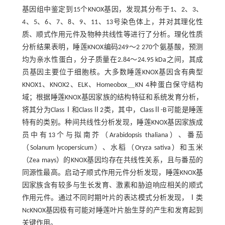
基因组中鉴定到15个KNOX基因，发现其分布于1、2、3、
4、5、6、7、8、9、11、13号染色体上，并对其理化性
质、顺式作用元件及物种共线性等进行了分析。理化性质
分析结果表明，睡莲KNOX编码249～2 270个氨基酸，预测
均为亲水性蛋白，分子质量在2.84～24.95 kDa之间，其成
员基因主要位于细胞核。大多数睡莲KNOX基因含有典型
KNOX1、KNOX2、ELK、Homeobox＿KN 4种蛋白保守结构
域；根据睡莲KNOX基因家族的结构特征和系统发育分析，
将其分为ClassⅠ和ClassⅡ2类，其中，ClassⅡ-B可能是睡莲
特有的类别。种间共线性分析发现，睡莲KNOX基因家族成
员中有13个与拟南芥（Arabidopsis thaliana）、番茄
（Solanum lycopersicum）、水稻（Oryza sativa）和玉米
（Zea mays）的KNOX基因均存在共线性关系，且与番茄的
同源性最高。启动子顺式作用元件分析发现，睡莲KNOX基
因家族含有较多与生长发育、激素和胁迫响应相关的顺式
作用元件。通过不同时期叶片的表达模式分析发现，Ⅰ类
NcKNOX基因极有可能对睡莲叶片胎生芽的产生和发育起到
关键作用。