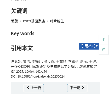
关键词
睡莲
/
KNOX基因家族
/
叶片胎生
Key words
引用格式 ▾
引用本文
许慧娴, 黎洁, 李梅儿, 张汝鑫, 王童欣, 李霆格, 赵莹, 王健.
睡莲KNOX基因家族鉴定及生物信息学分析[J].
热带生物学
报
, 2025, 16(06): 842-854
DOI:10.15886/j.cnki.rdswxb.20250024
上一篇
下一篇