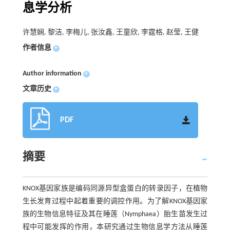
息学分析
许慧娴, 黎洁, 李梅儿, 张汝鑫, 王童欣, 李霆格, 赵莹, 王健
作者信息
+
Author information
+
文章历史
+
PDF
摘要
KNOX基因家族是编码同源异型盒蛋白的转录因子，在植物
生长发育过程中起着重要的调控作用。为了解KNOX基因家
族的生物信息特征及其在睡莲（Nymphaea）胎生苗发生过
程中可能发挥的作用，本研究通过生物信息学方法从睡莲