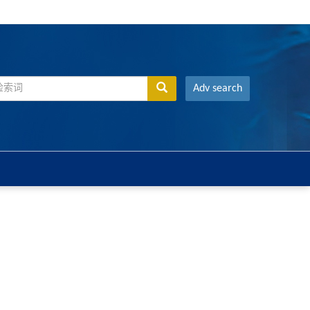
Adv search