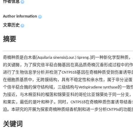
作者信息
+
Author information
+
文章历史
+
摘要
奇楠种质是白木香[Aquilaria sinensis(Lour.) Spreng
的关键酶，为了探究倍半萜合酶基因在高品质奇楠沉香形成过程中的作用
进行了生物信息学分析并检测了CNTPS18基因在奇楠种质受到伤害诱导后
在细胞质基质中，无跨膜结构，具有不稳定性和亲水性，属于非分泌蛋白；CNTPS18蛋白具有Te
个倍半萜合酶的保守结构域，三级结构与Vetispiradiene synthase的一致性
为接近，与木棉亚科的榴莲和锦葵亚科的哥伦比亚锦葵处于同一分支，显
和果实，最低的是叶和种子。同时，CNTPS18在奇楠种质伤害诱导结
迫。本研究的开展为探索奇楠种质结香机制和进一步分析CNTPSs的功
关键词