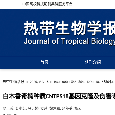
中国高校科技期刊集群服务平台
首页
期刊介绍
热带生物学报
››
2025, Vol. 16
››
Issue (06)
: 855 -864.
DOI:
10.15886/j.c
白木香奇楠种质CNTPS18基因克隆及伤
暴正瀚, 樊小红, 马天娇, 孟慧, 魏建和, 吕菲菲, 杨云