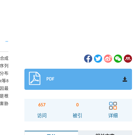
物合成
其序列
要分布
PDF
t等8
基因最
次是根
伤害胁
657
0
访问
被引
详细