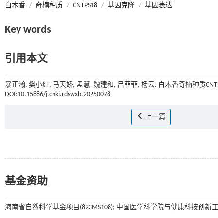
白木香
/
奇楠种质
/
CNTPS18
/
基因克隆
/
基因表达
Key words
引用本文
暴正瀚, 樊小红, 马天娇, 孟慧, 魏建和, 吕菲菲, 杨云. 白木香奇楠种质CN
DOI:10.15886/j.cnki.rdswxb.20250078
上一篇
基金资助
海南省自然科学基金项目(823MS108); 中国医学科学院与健康科技创新工程项目(2