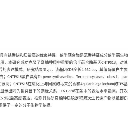
.]的一种新化学型种质，具有结香快和质量高的优良特性。倍半萜合酶是沉香特征成分倍半萜生
，本研究成功克隆了奇楠种质中重要的倍半萜合酶基因CNTPS18，对
的表达模式。研究结果显示，该基因CDS全长1 632 bp，其编码蛋白主
rpene synthase-like、Terpene cyclases、class 1、plan
很高；CNTPS18在进化上与同属的马来沉香和Aquilaria agallochum的TPS
示出同为锦葵目下的亲缘关系；CNTPS18在茎中的表达水平最高，其
香15 d以后高度表达，推测其协助奇楠种质稳定积累次生代谢产物以抵御
能提供了一定的分子生物学依据。