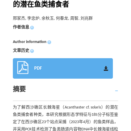
的潜在鱼类捕食者
邢家杰, 李忠炉, 余秋玉, 何春龙, 周智, 刘兆群
作者信息
+
Author information
+
文章历史
+
PDF
摘要
为了解西沙礁区长棘海星（Acanthaster cf. solaris）的潜在
鱼类捕食者种类，本研究根据形态学特征与18S分子标签鉴
定了在西沙礁区23个站点采捕（2023年4月）的鱼类样品，
并采用PCR技术检测了鱼类肠道内容物DNA中长棘海星线粒