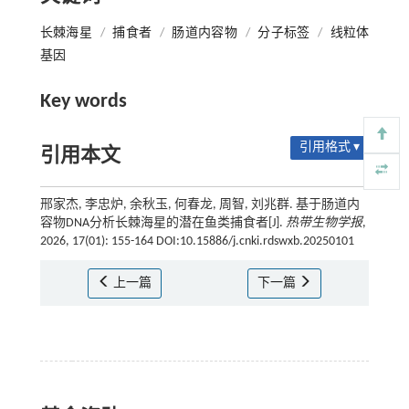
长棘海星
/
捕食者
/
肠道内容物
/
分子标签
/
线粒体
基因
Key words
引用格式 ▾
引用本文
邢家杰, 李忠炉, 余秋玉, 何春龙, 周智, 刘兆群. 基于肠道内
容物DNA分析长棘海星的潜在鱼类捕食者[J].
热带生物学报
,
2026, 17(01): 155-164 DOI:10.15886/j.cnki.rdswxb.20250101
上一篇
下一篇