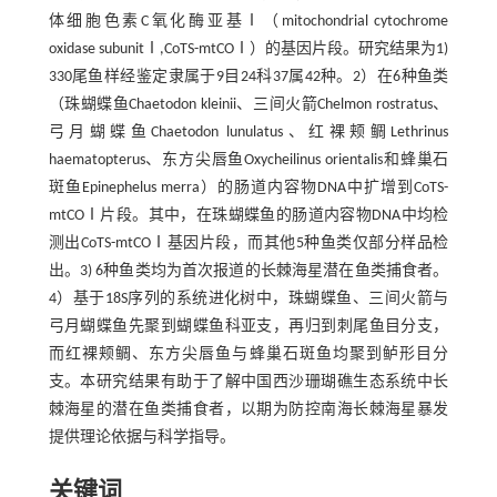
体细胞色素C氧化酶亚基Ⅰ（mitochondrial cytochrome
oxidase subunitⅠ,CoTS-mtCOⅠ）的基因片段。研究结果为1)
330尾鱼样经鉴定隶属于9目24科37属42种。2）在6种鱼类
（珠蝴蝶鱼Chaetodon kleinii、三间火箭Chelmon rostratus、
弓月蝴蝶鱼Chaetodon lunulatus、红裸颊鲷Lethrinus
haematopterus、东方尖唇鱼Oxycheilinus orientalis和蜂巢石
斑鱼Epinephelus merra）的肠道内容物DNA中扩增到CoTS-
mtCOⅠ片段。其中，在珠蝴蝶鱼的肠道内容物DNA中均检
测出CoTS-mtCOⅠ基因片段，而其他5种鱼类仅部分样品检
出。3) 6种鱼类均为首次报道的长棘海星潜在鱼类捕食者。
4）基于18S序列的系统进化树中，珠蝴蝶鱼、三间火箭与
弓月蝴蝶鱼先聚到蝴蝶鱼科亚支，再归到刺尾鱼目分支，
而红裸颊鲷、东方尖唇鱼与蜂巢石斑鱼均聚到鲈形目分
支。本研究结果有助于了解中国西沙珊瑚礁生态系统中长
棘海星的潜在鱼类捕食者，以期为防控南海长棘海星暴发
提供理论依据与科学指导。
关键词