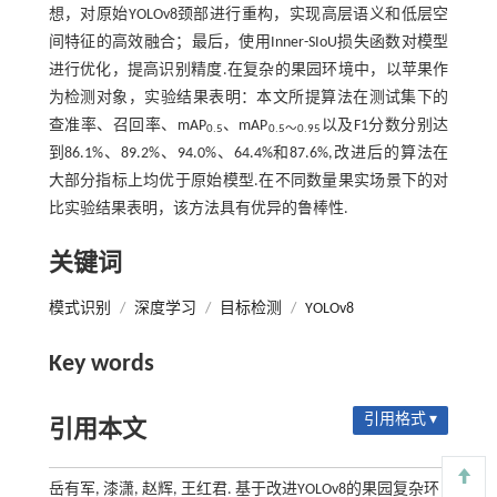
想，对原始YOLOv8颈部进行重构，实现高层语义和低层空
间特征的高效融合；最后，使用Inner-SIoU损失函数对模型
进行优化，提高识别精度.在复杂的果园环境中，以苹果作
为检测对象，实验结果表明：本文所提算法在测试集下的
查准率、召回率、mAP
、mAP
以及F1分数分别达
0.5
0.5～0.95
到86.1%、89.2%、94.0%、64.4%和87.6%,改进后的算法在
大部分指标上均优于原始模型.在不同数量果实场景下的对
比实验结果表明，该方法具有优异的鲁棒性.
关键词
模式识别
/
深度学习
/
目标检测
/
YOLOv8
Key words
引用格式 ▾
引用本文
岳有军, 漆潇, 赵辉, 王红君. 基于改进YOLOv8的果园复杂环