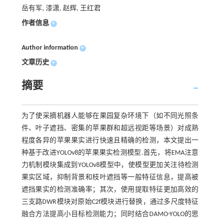
岳有军, 漆潇, 赵辉, 王红君
作者信息
+
Author information
+
文章历史
+
摘要
为了使采摘机器人能够在果园复杂环境下（如不同光照条
件、叶子遮挡、密集的苹果群和超远视距等场景）对成熟
程度各异的苹果果实进行快速且精确的检测，本文提出一
种基于改进YOLOv8的苹果果实检测模型.首先，将EMA注意
力机制模块集成到YOLOv8模型中，使模型更加关注待检测
果实区域，抑制背景和枝叶遮挡等一般特征信息，提高被
遮挡果实的检测准确率；其次，使用提取特征更加高效的
三支路DWR模块对原始C2f模块进行替换，通过多尺度特征
融合方法提高小目标检测能力；同时结合DAMO-YOLO的思