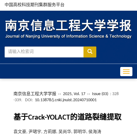
中国高校科技期刊集群服务平台
Toggle
南京信息工程大学学报
››
2025, Vol. 17
››
Issue (03)
: 328
-339.
DOI:
10.13878/j.cnki.jnuist.20240710001
基于Crack-YOLACT的道路裂缝提取
袁文豪, 尹珺宇, 方莉娜, 吴尚华, 郭明华, 侯海涛