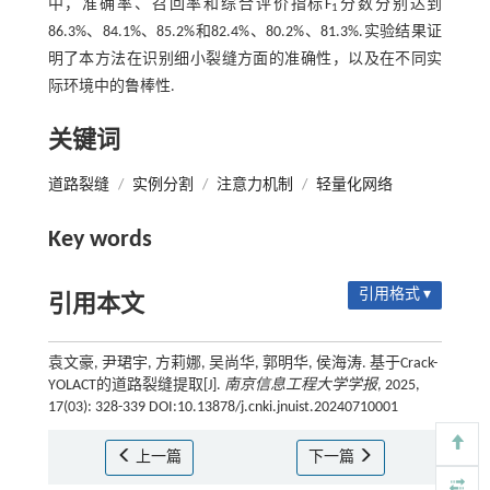
中，准确率、召回率和综合评价指标F
分数分别达到
1
86.3%、84.1%、85.2%和82.4%、80.2%、81.3%.实验结果证
明了本方法在识别细小裂缝方面的准确性，以及在不同实
际环境中的鲁棒性.
关键词
道路裂缝
/
实例分割
/
注意力机制
/
轻量化网络
Key words
引用格式 ▾
引用本文
袁文豪, 尹珺宇, 方莉娜, 吴尚华, 郭明华, 侯海涛. 基于Crack-
YOLACT的道路裂缝提取[J].
南京信息工程大学学报
, 2025,
17(03): 328-339 DOI:10.13878/j.cnki.jnuist.20240710001
上一篇
下一篇