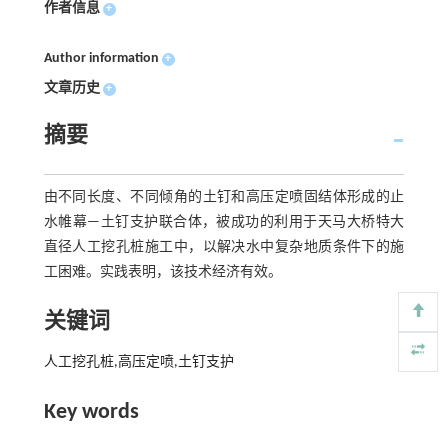
作者信息
+
Author information
+
文章历史
+
摘要
由不同长度、不同倾角的土钉和高压定喷固结体形成的止
水帷幕—土钉支护联合体，被成功的利用于天马大桥特大
直径人工挖孔桩施工中，以解决水中复杂地质条件下的施
工困难。实践表明，该技术经济有效。
关键词
人工挖孔桩,高压定喷,土钉支护
Key words