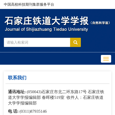
中国高校科技期刊集群服务平台
Toggl
navig
联系我们
通讯地址
:
(050043)
石家庄市北二环东路
17
号 石家庄铁
道大学学报编辑部 春晖楼
519
室
收件人：石家庄铁道
大学学报编辑部
电 话
:
(0311)87935146