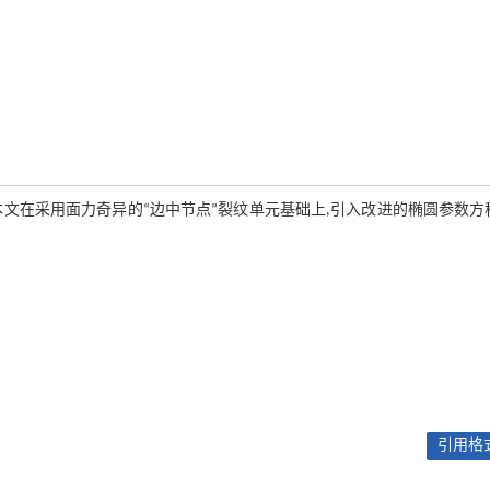
文在采用面力奇异的“边中节点”裂纹单元基础上,引入改进的椭圆参数方
引用格式