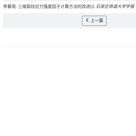
李春雨. 三维裂纹应力强度因子计算方法的改进[J].
石家庄铁道大学学报
上一篇