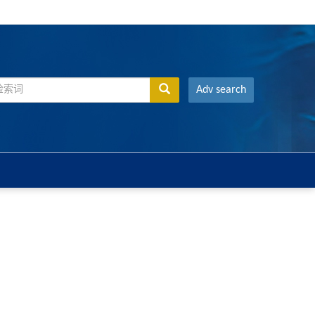
Adv search