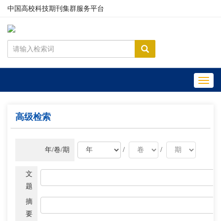
中国高校科技期刊集群服务平台
Toggl
navig
高级检索
年/卷/期
/
/
文
题
摘
要