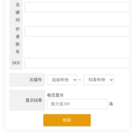
关
键
词
作
者
姓
名
DOI
出版年
~
每页显示
显示结果
条