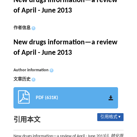
New drugs information—a review
of April - June 2013
作者信息
+
New drugs information—a review
of April - June 2013
Author information
+
文章历史
+
PDF (631K)
引用格式 ▾
引用本文
New drugs information—a review of April - June 2013[J].
转化医