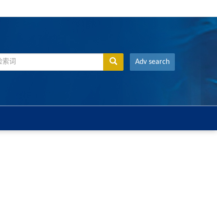
Adv search