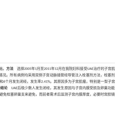
施。
方法
选择2005年1月至2011年12月在我院妇科接受UAE治疗的子宫
经的发生情况。所有病例均采用双侧子宫动脉插管经导管注入栓塞剂方法，栓塞
3和6个月发生闭经，发生率2.41%。其原因多为子宫肌瘤，特别是一型子
。
结论
UAE后极少数人发生闭经，其发生原因与子宫内膜受损及卵巢功能
避免栓塞卵巢支来避免，而前者需术后监测子宫内膜厚度，必要时宫腔镜