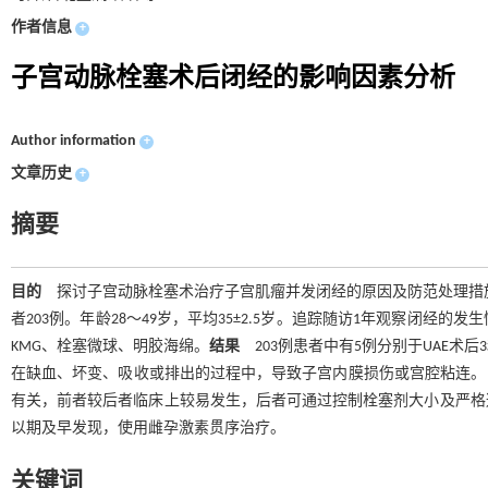
作者信息
+
子宫动脉栓塞术后闭经的影响因素分析
Author information
+
文章历史
+
摘要
目的
探讨子宫动脉栓塞术治疗子宫肌瘤并发闭经的原因及防范处理措
者203例。年龄28～49岁，平均35±2.5岁。追踪随访1年观察闭
KMG、栓塞微球、明胶海绵。
结果
203例患者中有5例分别于UAE术后
在缺血、坏变、吸收或排出的过程中，导致子宫内膜损伤或宫腔粘连
有关，前者较后者临床上较易发生，后者可通过控制栓塞剂大小及严格
以期及早发现，使用雌孕激素贯序治疗。
关键词