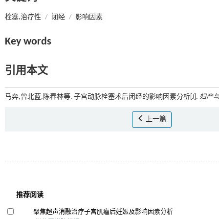
栓塞,治疗性
/
闭经
/
影响因素
Key words
引用本文
马奔,曾北蓝,陈春林等. 子宫动脉栓塞术后闭经的影响因素分析[J].
妇产
上一篇