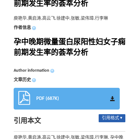
前期发生率的荟萃分析
庾艳华,黄启涛,高云飞,徐建中,张敏,梁伟璋,行李琳
作者信息
+
孕中晚期微量蛋白尿阳性妇女子痫
前期发生率的荟萃分析
Author information
+
文章历史
+
PDF (687K)
引用格式 ▾
引用本文
庾艳华,黄启涛,高云飞,徐建中,张敏,梁伟璋,行李琳. 孕中晚