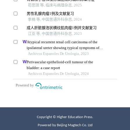
Copyright © Higher Education Press.
Powered by Beijing Magtech Co. Ltd