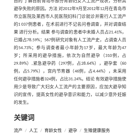
目的 了解目前青岛市部分育龄妇女人工流产现状，分析其
避孕失败的原因。方法 对2012年9月至2012年12月在青岛市
市立医院及莱西市人民医院妇科门诊就诊并需行人工流产
的1 037例患者，在术前进行不记名问卷调查，并对调查结
果 进行分析。结果 参与调查的患者中未婚人员占21.41%，
已婚占78.59%；567例研究对象有人工流产史，占调查人员
的54.73%；参与调查者最小年龄为17岁，最大年龄为47
岁；所采用的避孕措施，依次为自然避孕（310例，占
29.89%）,紧急避孕药（297例，占28.64%），避孕套（60
例，占5.79%），宫内节育器（46例，占4.44%），未采用
任何避孕措施者324例，占比31.24%。结论 有效避孕措施使
用少是导致广大妇女人工流产的主要原因，应加大避孕知
识的宣传，提高女性的避孕意识和能力，以减少意外妊娠
的发生。
关键词
流产
/
人工
/
育龄女性
/
避孕
/
生殖健康服务