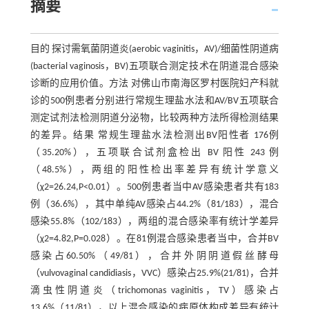
摘要
目的 探讨需氧菌阴道炎(aerobic vaginitis，AV)/细菌性阴道病
(bacterial vaginosis，BV)五项联合测定技术在阴道混合感染
诊断的应用价值。方法 对佛山市南海区罗村医院妇产科就
诊的500例患者分别进行常规生理盐水法和AV/BV五项联合
测定试剂法检测阴道分泌物，比较两种方法所得检测结果
的差异。结果 常规生理盐水法检测出BV阳性者 176例
（35.20%），五项联合试剂盒检出 BV 阳性 243 例
（48.5%），两组的阳性检出率差异有统计学意义
（χ2=26.24,P<0.01）。500例患者当中AV感染患者共有183
例（36.6%），其中单纯AV感染占44.2%（81/183），混合
感染55.8%（102/183），两组的混合感染率有统计学差异
（χ2=4.82,P=0.028）。在81例混合感染患者当中，合并BV
感染占60.50%（49/81），合并外阴阴道假丝酵母
（vulvovaginal candidiasis，VVC）感染占25.9%(21/81)，合并
滴虫性阴道炎（trichomonas vaginitis，TV）感染占
13.6%（11/81），以上混合感染的病原体构成差异有统计