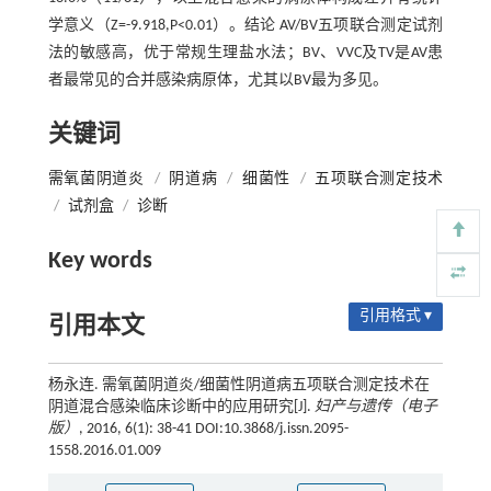
学意义（Z=-9.918,P<0.01）。结论 AV/BV五项联合测定试剂
法的敏感高，优于常规生理盐水法；BV、VVC及TV是AV患
者最常见的合并感染病原体，尤其以BV最为多见。
关键词
需氧菌阴道炎
/
阴道病
/
细菌性
/
五项联合测定技术
/
试剂盒
/
诊断
Key words
引用格式 ▾
引用本文
杨永连. 需氧菌阴道炎/细菌性阴道病五项联合测定技术在
阴道混合感染临床诊断中的应用研究[J].
妇产与遗传（电子
版）
, 2016, 6(1): 38-41 DOI:10.3868/j.issn.2095-
1558.2016.01.009