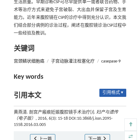
生活质量。早期诊断CSP可尽早提供单一或者联合药物、手
术等治疗方式来避免子宫破裂、大出血并保留子宫及生育
能力。近年来腹腔镜在CSP的诊疗中得到充分认识，本文我
们结合部分病例的诊治过程，阐述在腹腔镜诊治CSP过程中
一些经验及教训。
关键词
宫颈鳞状细胞癌
/
子宫动脉灌注栓塞化疗
/
casepase-9
Key words
引用格式 ▾
引用本文
黄燕清. 剖宫产瘢痕妊娠腹腔镜手术治疗[J].
妇产与遗传
（电子版）
, 2016, 6(3): 15-18 DOI:10.3868/j.issn.2095-
1558.2016.03.005
上一篇
下一篇