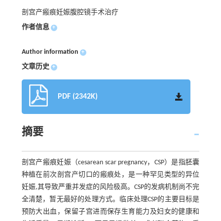
剖宫产瘢痕妊娠腹腔镜手术治疗
作者信息
+
Author information
+
文章历史
+
PDF (2342K)
摘要
剖宫产瘢痕妊娠（cesarean scar pregnancy，CSP）是指胚囊
种植在前次剖宫产切口的瘢痕处，是一种罕见类型的异位
妊娠,其导致严重并发症的风险极高。CSP的发病机制尚不完
全清楚，暂无最好的处理方式。临床处理CSP的主要目标是
预防大出血，保留子宫进而保存生育能力及妇女的健康和